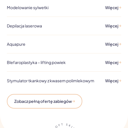
Modelowanie sylwetki
Więcej
Depilacja laserowa
Więcej
Aquapure
Więcej
Blefaroplastyka – lifting powiek
Więcej
Stymulator tkankowy z kwasem polimlekowym
Więcej
Zobacz pełną ofertę zabiegów