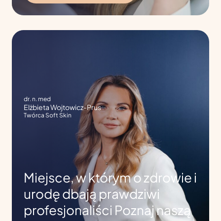
dr. n. med
Elżbieta Wojtowicz-Prus
Twórca Soft Skin
Miejsce, w którym o zdrowie i
urodę dbają prawdziwi
profesjonaliści Poznaj naszą