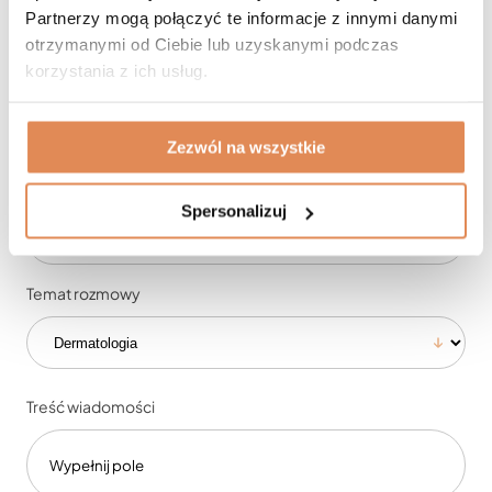
Partnerzy mogą połączyć te informacje z innymi danymi
otrzymanymi od Ciebie lub uzyskanymi podczas
korzystania z ich usług.
Imię i nazwisko
Zezwól na wszystkie
Numer telefonu
Spersonalizuj
Temat rozmowy
Treść wiadomości