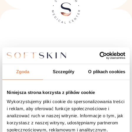
Skontaktuj się z nami.
Soft Skin Medical Center
Zgoda
Szczegóły
O plikach cookies
ul. Borowska 6, lok U2
50-551 Wrocław
Godziny otwarcia
Niniejsza strona korzysta z plików cookie
Poniedziałek-Piątek: 09:00 – 20:00
Wykorzystujemy pliki cookie do spersonalizowania treści
Sobota: 09:00 – 15:00
i reklam, aby oferować funkcje społecznościowe i
analizować ruch w naszej witrynie. Informacje o tym, jak
korzystasz z naszej witryny, udostępniamy partnerom
społecznościowym, reklamowym i analitycznym.