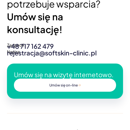
potrzebuje wsparcia?
Umów się na
konsultację!
+48 717 162 479
Zadzwoń
rejestracja@softskin-clinic.pl
Napisz
Umów się na wizytę internetowo.
Umów się on-line