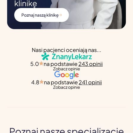
klinikę
Poznaj naszą klinikę
Nasi pacjenci oceniają nas...
5.0
na podstawie
243 opinii
Zobacz opinie
4.8
na podstawie
241 opinii
Zobacz opinie
Poznaj nasze specjalizacje