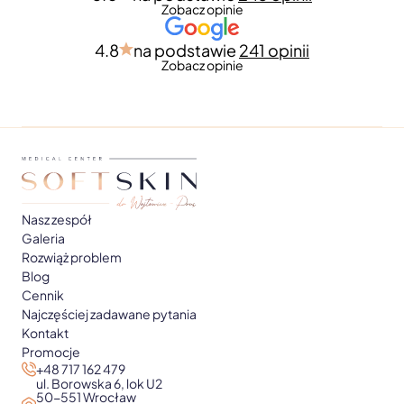
Zobacz opinie
4.8
na podstawie
241 opinii
Zobacz opinie
Nasz zespół
Galeria
Rozwiąż problem
Blog
Cennik
Najczęściej zadawane pytania
Kontakt
Promocje
+48 717 162 479
ul. Borowska 6, lok U2
50-551 Wrocław