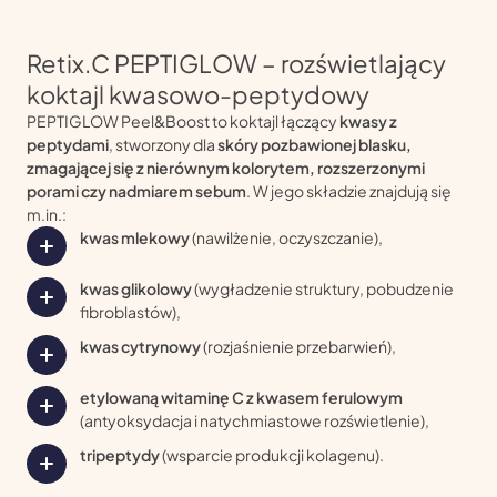
Retix.C PEPTIGLOW – rozświetlający
koktajl kwasowo-peptydowy
PEPTIGLOW Peel&Boost to koktajl łączący
kwasy z
peptydami
, stworzony dla
skóry pozbawionej blasku,
zmagającej się z nierównym kolorytem, rozszerzonymi
porami czy nadmiarem sebum
. W jego składzie znajdują się
m.in.:
kwas mlekowy
(nawilżenie, oczyszczanie),
kwas glikolowy
(wygładzenie struktury, pobudzenie
fibroblastów),
kwas cytrynowy
(rozjaśnienie przebarwień),
etylowaną witaminę C z kwasem ferulowym
(antyoksydacja i natychmiastowe rozświetlenie),
tripeptydy
(wsparcie produkcji kolagenu).