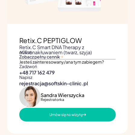
Retix.C PEPTIGLOW
Retix.C Smart DNA Therapy z
mikronakłuwaniem (twarz, szyja)
600 zł
Zobacz pełny cennik
Jesteś zainteresowany/ana tym zabiegem?
Zadzwoń
+48 717 162 479
Napisz
rejestracja@softskin-clinic.pl
Sandra Wierszycka
Rejestratorka
Umów się na wizytę