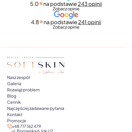
5.0
na podstawie
243 opinii
Zobacz opinie
4.8
na podstawie
241 opinii
Zobacz opinie
Nasz zespół
Galeria
Rozwiąż problem
Blog
Cennik
Najczęściej zadawane pytania
Kontakt
Promocje
+48 717 162 479
ul. Borowska 6, lok U2