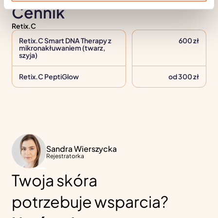
Cennik
Retix.C
Retix.C Smart DNA Therapy z
600 zł
mikronakłuwaniem (twarz,
szyja)
Retix.C PeptiGlow
od 300 zł
Sandra Wierszycka
Rejestratorka
Twoja skóra
potrzebuje wsparcia?