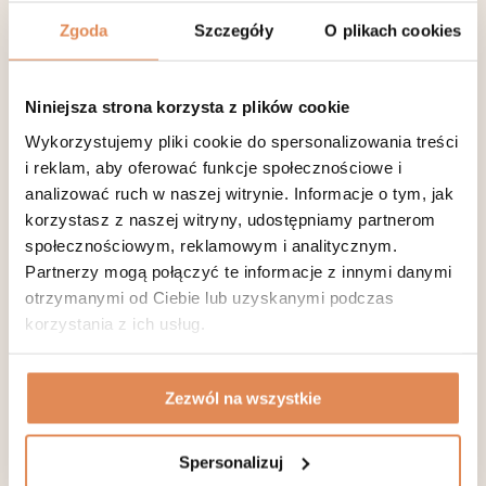
Zgoda
Szczegóły
O plikach cookies
Niniejsza strona korzysta z plików cookie
Wykorzystujemy pliki cookie do spersonalizowania treści
i reklam, aby oferować funkcje społecznościowe i
analizować ruch w naszej witrynie. Informacje o tym, jak
korzystasz z naszej witryny, udostępniamy partnerom
społecznościowym, reklamowym i analitycznym.
Partnerzy mogą połączyć te informacje z innymi danymi
otrzymanymi od Ciebie lub uzyskanymi podczas
korzystania z ich usług.
Elżbieta Wojtowicz-Prus
Specjalista dermatolog, medycyna estetyczna, CEO
dr n. med.
Zezwól na wszystkie
Spersonalizuj