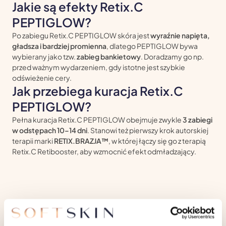
Jakie są efekty Retix.C
PEPTIGLOW?
Po zabiegu Retix.C PEPTIGLOW skóra jest
wyraźnie napięta,
gładsza i bardziej promienna
, dlatego PEPTIGLOW bywa
wybierany jako tzw.
zabieg bankietowy
. Doradzamy go np.
przed ważnym wydarzeniem, gdy istotne jest szybkie
odświeżenie cery.
Jak przebiega kuracja Retix.C
PEPTIGLOW?
Pełna kuracja Retix.C PEPTIGLOW obejmuje zwykle
3 zabiegi
w odstępach 10–14 dni
. Stanowi też pierwszy krok autorskiej
terapii marki
RETIX.BRAZJA™
, w której łączy się go z terapią
Retix.C Retibooster, aby wzmocnić efekt odmładzający.