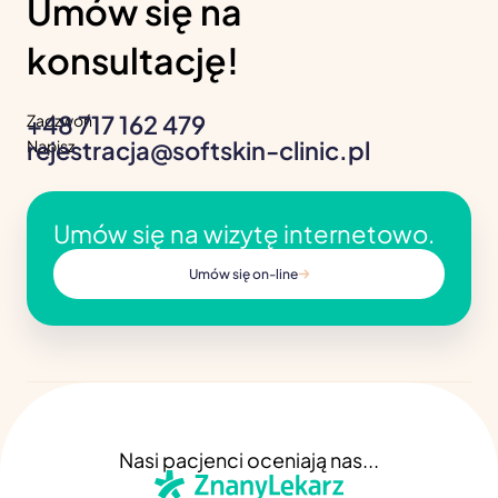
Umów się na
konsultację!
+48 717 162 479
Zadzwoń
rejestracja@softskin-clinic.pl
Napisz
Umów się na wizytę internetowo.
Umów się on-line
Nasi pacjenci oceniają nas...