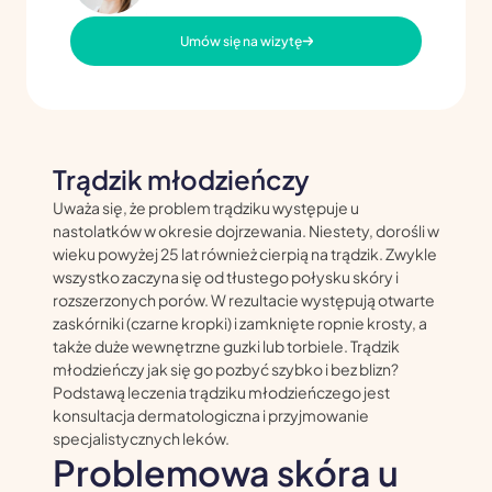
Umów się na wizytę
Trądzik młodzieńczy
Uważa się, że problem trądziku występuje u
nastolatków w okresie dojrzewania. Niestety, dorośli w
wieku powyżej 25 lat również cierpią na trądzik. Zwykle
wszystko zaczyna się od tłustego połysku skóry i
rozszerzonych porów. W rezultacie występują otwarte
zaskórniki (czarne kropki) i zamknięte ropnie krosty, a
także duże wewnętrzne guzki lub torbiele. Trądzik
młodzieńczy jak się go pozbyć szybko i bez blizn?
Podstawą leczenia trądziku młodzieńczego jest
konsultacja dermatologiczna i przyjmowanie
specjalistycznych leków.
Problemowa skóra u