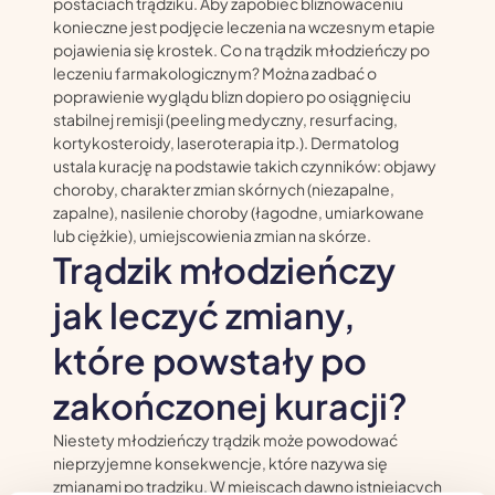
postaciach trądziku. Aby zapobiec bliznowaceniu
konieczne jest podjęcie leczenia na wczesnym etapie
pojawienia się krostek. Co na trądzik młodzieńczy po
leczeniu farmakologicznym? Można zadbać o
poprawienie wyglądu blizn dopiero po osiągnięciu
stabilnej remisji (peeling medyczny, resurfacing,
kortykosteroidy, laseroterapia itp.). Dermatolog
ustala kurację na podstawie takich czynników: objawy
choroby, charakter zmian skórnych (niezapalne,
zapalne), nasilenie choroby (łagodne, umiarkowane
lub ciężkie), umiejscowienia zmian na skórze.
Trądzik młodzieńczy
jak leczyć zmiany,
które powstały po
zakończonej kuracji?
Niestety młodzieńczy trądzik może powodować
nieprzyjemne konsekwencje, które nazywa się
zmianami po trądziku. W miejscach dawno istniejących