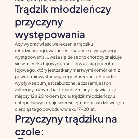
Trądzik młodzieńczy
przyczyny
występowania
Aby wybrać właściwe leczenie trądziku
młodzieńczego, ważne jest zbadanie przyczyn jego
występowania. Uważa się, że sedno choroby znajduje
się w mieszku łojowym, a ściślej w ujściu gruczołu
łojowego, który jest zatkany martwymi komórkami z
powodu niewystarczającego złuszczania. Ponadto
wypływ sebum jest zaburzone, a czasami jest on
zakażony różnymi bakteriami. Zmiany objawiają się
między 12 a 20 rokiem życia, trądzik młodzieńczy u
chłopców występuje wcześniej, natomiast dziewczęta
cierpią z tego powodu w wieku 17-20 lat.
Przyczyny trądziku na
czole: