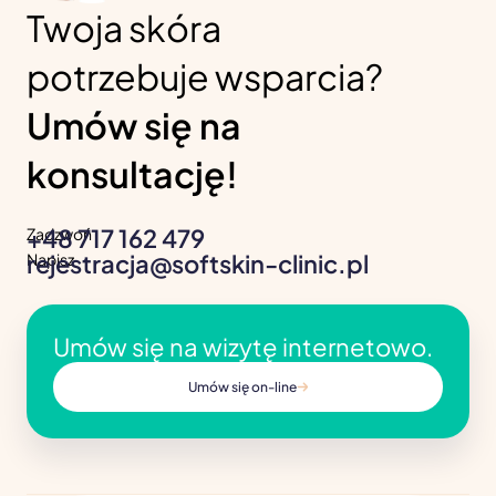
Twoja skóra
potrzebuje wsparcia?
Umów się na
konsultację!
+48 717 162 479
Zadzwoń
rejestracja@softskin-clinic.pl
Napisz
Umów się na wizytę internetowo.
Umów się on-line