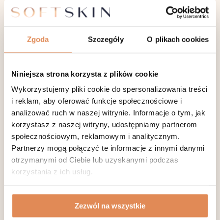
elementów zapalnych z trądzikiem mogą pozostać
powiększone pory, plamy naczyniowe, pigmentacja i
blizny. Czynnikami predysponującymi do ich są:
przedłużony przebieg trądziku młodzieńczego,
Zgoda
Szczegóły
O plikach cookies
głębokie elementy zapalne, wyciskanie krostek,
późne podjęcie leczenia. Zmiany bliznowate po
trądziku pozostają do końca życia i stanowią poważną
Niniejsza strona korzysta z plików cookie
wadę kosmetyczną, którą można naprawić jedynie za
pomocą zabiegów kosmetycznych.
Wykorzystujemy pliki cookie do spersonalizowania treści
Na trądzik
i reklam, aby oferować funkcje społecznościowe i
analizować ruch w naszej witrynie. Informacje o tym, jak
młodzieńczy leczenie
korzystasz z naszej witryny, udostępniamy partnerom
społecznościowym, reklamowym i analitycznym.
poprzez oczyszczanie
Partnerzy mogą połączyć te informacje z innymi danymi
skóry
otrzymanymi od Ciebie lub uzyskanymi podczas
korzystania z ich usług.
Kosmetologiczne sposoby na trądzik młodzieńczy
mogą być podjęte na podstawie wskazań
dermatologa, który może najpierw zlecić
Zezwól na wszystkie
przyjmowanie leków wewnętrznych (doustnych) i