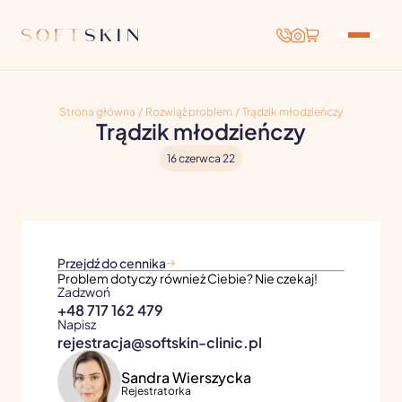
Strona główna
/
Rozwiąż problem
/
Trądzik młodzieńczy
Trądzik młodzieńczy
16 czerwca 22
Przejdź do cennika
Problem dotyczy również Ciebie? Nie czekaj!
Zadzwoń
+48 717 162 479
Napisz
rejestracja@softskin-clinic.pl
Sandra Wierszycka
Rejestratorka