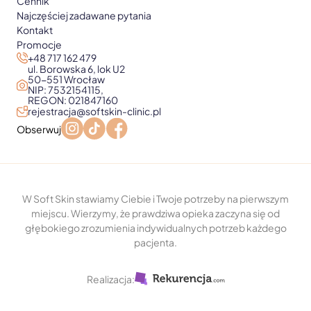
Cennik
Najczęściej zadawane pytania
Kontakt
Promocje
+48 717 162 479
ul. Borowska 6, lok U2
50-551 Wrocław
NIP: 7532154115,
REGON: 021847160
rejestracja@softskin-clinic.pl
Obserwuj
W Soft Skin stawiamy Ciebie i Twoje potrzeby na pierwszym
miejscu. Wierzymy, że prawdziwa opieka zaczyna się od
głębokiego zrozumienia indywidualnych potrzeb każdego
pacjenta.
Realizacja: