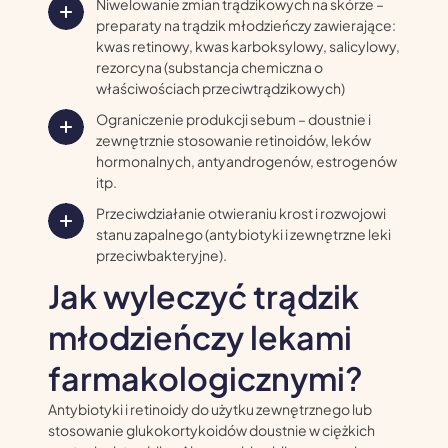
Niwelowanie zmian trądzikowych na skórze –
preparaty na trądzik młodzieńczy zawierające:
kwas retinowy, kwas karboksylowy, salicylowy,
rezorcyna (substancja chemiczna o
właściwościach przeciwtrądzikowych)
Ograniczenie produkcji sebum – doustnie i
zewnętrznie stosowanie retinoidów, leków
hormonalnych, antyandrogenów, estrogenów
itp.
Przeciwdziałanie otwieraniu krost i rozwojowi
stanu zapalnego (antybiotyki i zewnętrzne leki
przeciwbakteryjne).
Jak wyleczyć trądzik
młodzieńczy lekami
farmakologicznymi?
Antybiotyki i retinoidy do użytku zewnętrznego lub
stosowanie glukokortykoidów doustnie w ciężkich