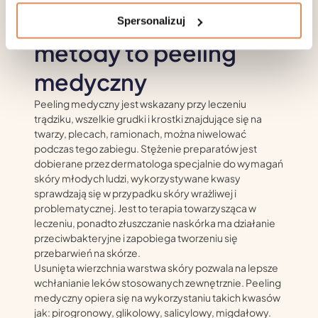
zewnętrznych maści i kremów.
Najskuteczniejsze
Spersonalizuj
metody to peeling
medyczny
Peeling medyczny jest wskazany przy leczeniu
trądziku, wszelkie grudki i krostki znajdujące się na
twarzy, plecach, ramionach, można niwelować
podczas tego zabiegu. Stężenie preparatów jest
dobierane przez dermatologa specjalnie do wymagań
skóry młodych ludzi, wykorzystywane kwasy
sprawdzają się w przypadku skóry wrażliwej i
problematycznej. Jest to terapia towarzysząca w
leczeniu, ponadto złuszczanie naskórka ma działanie
przeciwbakteryjne i zapobiega tworzeniu się
przebarwień na skórze.
Usunięta wierzchnia warstwa skóry pozwala na lepsze
wchłanianie leków stosowanych zewnętrznie. Peeling
medyczny opiera się na wykorzystaniu takich kwasów
jak: pirogronowy, glikolowy, salicylowy, migdałowy.