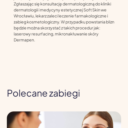
Zgłaszając się konsultację dermatologiczną do kliniki
dermatologii i medycyny estetycznej Soft Skin we
Wrocławiu, lekarz zaleci leczenie farmakologiczne i
zabieg kosmetologiczny. W przypadku powstania blizn
będzie można skorzystać z takich procedur jak:
laserowy resurfacing, mikronakłuwanie skóry
Dermapen.
Polecane zabiegi