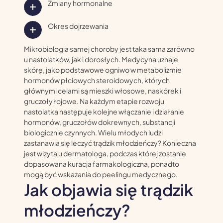
Zmiany hormonalne
Okres dojrzewania
Mikrobiologia samej choroby jest taka sama zarówno
u nastolatków, jak i dorosłych. Medycyna uznaje
skórę, jako podstawowe ogniwo w metabolizmie
hormonów płciowych steroidowych, których
głównymi celami są mieszki włosowe, naskórek i
gruczoły łojowe. Na każdym etapie rozwoju
nastolatka następuje kolejne włączanie i działanie
hormonów, gruczołów dokrewnych, substancji
biologicznie czynnych. Wielu młodych ludzi
zastanawia się leczyć trądzik młodzieńczy? Konieczna
jest wizyta u dermatologa, podczas której zostanie
dopasowana kuracja farmakologiczna, ponadto
mogą być wskazania do peelingu medycznego.
Jak objawia się trądzik
młodzieńczy?