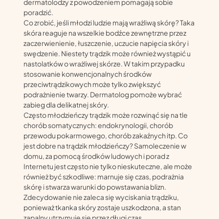
dermatolodzy z powodzeniem pomagają sobie
poradzić.
Co zrobić, jeśli młodzi ludzie mają wrażliwą skórę? Taka
skóra reaguje na wszelkie bodźce zewnętrzne przez
zaczerwienienie, łuszczenie, uczucie napięcia skóry i
swędzenie. Niestety trądzik może również wystąpić u
nastolatków o wrażliwej skórze. W takim przypadku
stosowanie konwencjonalnych środków
przeciwtrądzikowych może tylko zwiększyć
podrażnienie twarzy. Dermatolog pomoże wybrać
zabieg dla delikatnej skóry.
Często młodzieńczy trądzik może rozwinąć się na tle
chorób somatycznych: endokrynologii, chorób
przewodu pokarmowego, chorób zakaźnych itp. Co
jest dobre na trądzik młodzieńczy? Samoleczenie w
domu, za pomocą środków ludowych i porad z
Internetu jest często nie tylko nieskuteczne, ale może
również być szkodliwe: marnuje się czas, podrażnia
skórę i stwarza warunki do powstawania blizn.
Zdecydowanie nie zaleca się wyciskania trądziku,
ponieważ tkanka skóry zostaje uszkodzona, a stan
zapalny utrzymuje się przez długi czas.