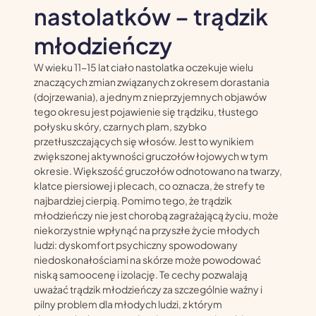
nastolatków – trądzik
młodzieńczy
W wieku 11-15 lat ciało nastolatka oczekuje wielu
znaczących zmian związanych z okresem dorastania
(dojrzewania), a jednym z nieprzyjemnych objawów
tego okresu jest pojawienie się trądziku, tłustego
połysku skóry, czarnych plam, szybko
przetłuszczających się włosów. Jest to wynikiem
zwiększonej aktywności gruczołów łojowych w tym
okresie. Większość gruczołów odnotowano na twarzy,
klatce piersiowej i plecach, co oznacza, że strefy te
najbardziej cierpią. Pomimo tego, że trądzik
młodzieńczy nie jest chorobą zagrażającą życiu, może
niekorzystnie wpłynąć na przyszłe życie młodych
ludzi: dyskomfort psychiczny spowodowany
niedoskonałościami na skórze może powodować
niską samoocenę i izolację. Te cechy pozwalają
uważać trądzik młodzieńczy za szczególnie ważny i
pilny problem dla młodych ludzi, z którym