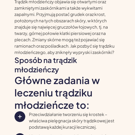
Trądzik młodzieńczy objawia się otwartymi oraz
zamkniętymi zaskórnikami a także wykwitami
zapalnymi. Przyjmują postać grudek oraz krost,
położonych na tych obszarach skóry, w których
znajduje się najwięcej gruczołów łojowych, tj. na
twarzy, górnej połowie klatki piersiowej oraz na
plecach. Zmiany skórne mogą też pojawiać się
ramionach oraz pośladkach. Jak pozbyć się trądziku
młodzieńczego, aby zniknęły wypryski i zaskórniki?
Sposób na trądzik
młodzieńczy
Główne zadania w
leczeniu trądziku
młodzieńcze to:
Przeciwdziałanie tworzeniu się krostek –
właściwa pielęgnacja skóry trądzikowej jest
podstawą każdej kuracji leczniczej.