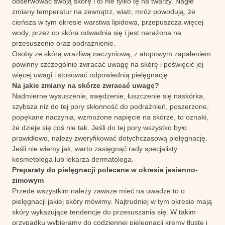
obserwować swoją skórę i to nie tylko tę na twarzy. Nagłe
zmiany temperatur na zewnątrz, wiatr, mróz powodują, że
cieńsza w tym okresie warstwa lipidowa, przepuszcza więcej
wody, przez co skóra odwadnia się i jest narażona na
przesuszenie oraz podrażnienie.
Osoby ze skórą wrażliwą naczyniową, z atopowym zapaleniem
powinny szczególnie zwracać uwagę na skórę i poświęcić jej
więcej uwagi i stosować odpowiednią pielęgnację.
Na jakie zmiany na skórze zwracać uwagę?
Nadmierne wysuszenie, swędzenie, łuszczenie się naskórka,
szybsza niż do tej pory skłonność do podrażnień, poszerzone,
popękane naczynia, wzmożone napięcie na skórze, to oznaki,
że dzieje się coś nie tak. Jeśli do tej pory wszystko było
prawidłowo, należy zweryfikować dotychczasową pielęgnację.
Jeśli nie wiemy jak, warto zasięgnąć rady specjalisty
kosmetologa lub lekarza dermatologa.
Preparaty do pielęgnacji polecane w okresie jesienno-
zimowym
Przede wszystkim należy zawsze mieć na uwadze to o
pielęgnacji jakiej skóry mówimy. Najtrudniej w tym okresie mają
skóry wykazujące tendencje do przesuszania się. W takim
przypadku wybieramy do codziennej pielęgnacji kremy tłuste i