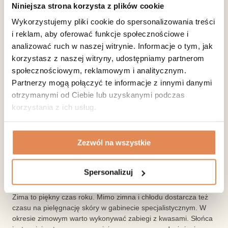
skóry. Kiedy zauważysz, że skóra na nogach zaczyna się
Niniejsza strona korzysta z plików cookie
łuszczyć – używaj balsamów odżywczych do ciała. Używaj ich
Wykorzystujemy pliki cookie do spersonalizowania treści
zawsze po kąpieli.
i reklam, aby oferować funkcje społecznościowe i
Zimą, skupiamy się przede wszystkim na ochronie przed
analizować ruch w naszej witrynie. Informacje o tym, jak
mrozem i wiatrem, zapominamy o ochronie przed słońcem. Ale
korzystasz z naszej witryny, udostępniamy partnerom
kiedy jedziemy w góry na narty, kiedy śnieg, odbija promienie
UV potęguje ich niekorzystny wpływ na skórę. Jest to
społecznościowym, reklamowym i analitycznym.
szczególnie niekorzystne w przypadku wrażliwej cery
Partnerzy mogą połączyć te informacje z innymi danymi
naczyniowej, jasnej karnacji ze skłonnością do przebarwień.
otrzymanymi od Ciebie lub uzyskanymi podczas
Stosuj kremy z filtrem również w zimie, a szczególnie, kiedy w
korzystania z ich usług.
słoneczny dzień jesteś na stoku lub spacerze.
Pamiętaj o nakryciu głowy, naskórek na skórze głowy też musi
być chroniony. Ciepłe czapki to ochrona dla głowy i włosów.
Zezwól na wszystkie
Pamiętaj, że zdrowie i ładny wygląd zaczynają się w środku
Twojego organizmu. Pamiętaj o zrównoważonej diecie.
Jesienią i zimą powinna być szczególnie bogata w kwasy
Spersonalizuj
omega 3 i 6, witaminy A, E, D, C, K, kwas foliowy, witaminy z
grupy B, wapń, magnez, żelazo i cynk, skwalen.
Zima to piękny czas roku. Mimo zimna i chłodu dostarcza też
czasu na pielęgnację skóry w gabinecie specjalistycznym. W
okresie zimowym warto wykonywać zabiegi z kwasami. Słońca