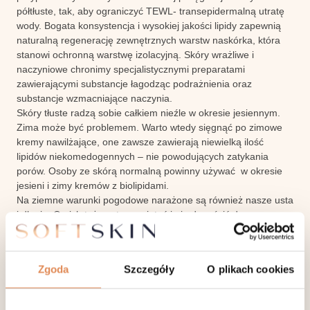
półtłuste, tak, aby ograniczyć TEWL- transepidermalną utratę
wody. Bogata konsystencja i wysokiej jakości lipidy zapewnią
naturalną regenerację zewnętrznych warstw naskórka, która
stanowi ochronną warstwę izolacyjną. Skóry wrażliwe i
naczyniowe chronimy specjalistycznymi preparatami
zawierającymi substancje łagodząc podrażnienia oraz
substancje wzmacniające naczynia.
Skóry tłuste radzą sobie całkiem nieźle w okresie jesiennym.
Zima może być problemem. Warto wtedy sięgnąć po zimowe
kremy nawilżające, one zawsze zawierają niewielką ilość
lipidów niekomedogennych – nie powodujących zatykania
porów. Osoby ze skórą normalną powinny używać w okresie
jesieni i zimy kremów z biolipidami.
Na ziemne warunki pogodowe narażone są również nasze usta
i dłonie. O nich też warto pamiętać i nie dopuścić do
przesuszenia i pękania skóry. Stosuj pomadki ochronne, noś
rękawiczki i stosuj kremy do rąk na zimę.
W zimie skóra na całym ciele może być podrażniona i
Zgoda
Szczegóły
O plikach cookies
wysuszona. Przylegające ubrania, przesuszone powietrze w
pomieszczonych, zmniejszona podaż płynów, które
przyjmujemy w zimie ma ogromny wpływ na kondycję naszej