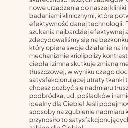
nowe urządzenia do naszej kliniki
badaniami klinicznymi, które pot
efektywność danej technologii. 
szukania najbardziej efektywnej a
zdecydowaliśmy się na bezkonkur
który opiera swoje działanie na
mechanizmie kriolipolizy kontras
ciepła i zimna skutkuje zmianą m
tłuszczowej, w wyniku czego doc
satysfakcjonującej utraty tkanki t
chcesz pozbyć się nadmiaru tłusz
podbródka, ud, pośladków i ramio
idealny dla Ciebie! Jeśli podejm
sposoby na zgubienie nadmiaru k
przynosiło to satysfakcjonujących
zabieg dla Ciebie!