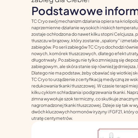
Podstawowe inform
TC Cryo swój mechanizm działania opiera na kriolipoliz
naprzemienne działanie wysokich i niskich temperatu
zostaje ochłodzona do nawet kilku stopni Celcjusza, 
tłuszczu w brązowy, który zostanie „spalony” i zmeta
zabiegów. Po serii zabiegów TC Cryo dochodzi równie
nowych, komórek tłuszczowych, dlatego efekt utraty 
długotrwały. Po zabiegu nie tylko zmniejszą się depoz
zabiegowym, ale skóra stanie się również jędrniejsza,
Dlatego nie ma podstaw, żeby obawiać się wiotkiej sk
TC Cryo to urządzenie z certyfikacją medyczną ze w
redukowania tkanki tłuszczowej. W czasie terapii mi
kilku cyklom schładzania i podgrzewania tkanki. Napr
zimna wywołuje szok termiczny, co skutkuje znaczny
nagromadzonej tkanki tłuszczowej. Dzieje się tak w 
dwóch kluczowych hormonów iryzyny i FGF21, który 
utratę centymetrów.