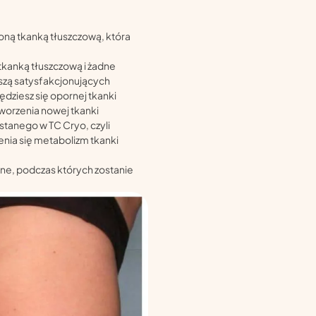
oną tkanką tłuszczową, która
 tkanką tłuszczową i żadne
szą satysfakcjonujących
ędziesz się opornej tkanki
worzenia nowej tkanki
tanego w TC Cryo, czyli
enia się metabolizm tkanki
.
ne, podczas których zostanie