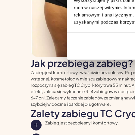
Wykorzystujemy pliki cookie 
ruch w naszej witrynie. Inf
reklamowym i analitycznym. 
uzyskanymi podczas korzysta
Jak przebiega zabieg?
Zabieg jest komfortowy i właściwie bezbolesny. Po p
wstępnej, kosmetolog w miejscu zabiegowym nakład
rozpoczyna się zabieg TC Cryo, który trwa 55 minut. 
efekt, zaleca się wykonanie 3-4 zabiegów w odstę
6-7 dni. Zalecamy łączenie zabiegów ze zmianą naw
szybciej widoczne i bardziej długotrwałe.
Zalety zabiegu TC Cry
Zabieg jest bezbolesny i komfortowy.