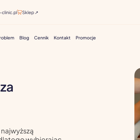
clinic.pl
Sklep ↗
problem
Blog
Cennik
Kontakt
Promocje
iza
 najwyższą
dlatego wybierając