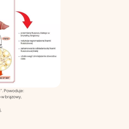
o”. Powoduje:
 w brązowy,
,