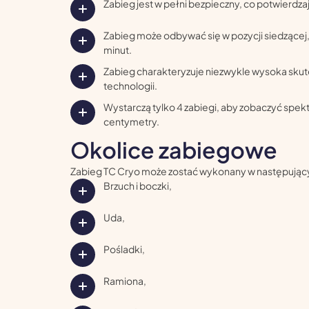
Zabieg jest w pełni bezpieczny, co potwierdzaj
Zabieg może odbywać się w pozycji siedzącej, 
minut.
Zabieg charakteryzuje niezwykle wysoka skute
technologii.
Wystarczą tylko 4 zabiegi, aby zobaczyć spek
centymetry.
Okolice zabiegowe
Zabieg TC Cryo może zostać wykonany w następujący
Brzuch i boczki,
Uda,
Pośladki,
Ramiona,