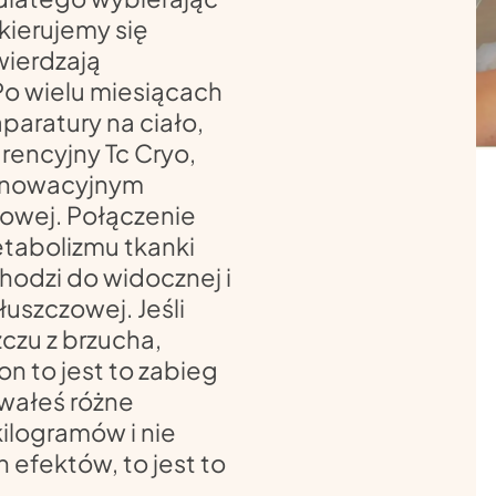
 kierujemy się
wierdzają
Po wielu miesiącach
paratury na ciało,
encyjny Tc Cryo,
 innowacyjnym
towej. Połączenie
etabolizmu tkanki
hodzi do widocznej i
łuszczowej. Jeśli
czu z brzucha,
n to jest to zabieg
owałeś różne
ilogramów i nie
 efektów, to jest to