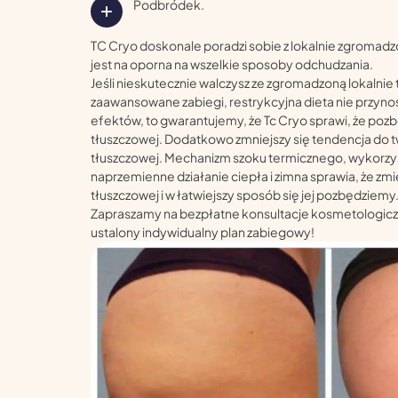
Podbródek.
TC Cryo doskonale poradzi sobie z lokalnie zgromadz
jest na oporna na wszelkie sposoby odchudzania.
Jeśli nieskutecznie walczysz ze zgromadzoną lokalnie
zaawansowane zabiegi, restrykcyjna dieta nie przyno
efektów, to gwarantujemy, że Tc Cryo sprawi, że pozb
tłuszczowej. Dodatkowo zmniejszy się tendencja do t
tłuszczowej. Mechanizm szoku termicznego, wykorzys
naprzemienne działanie ciepła i zimna sprawia, że zmi
tłuszczowej i w łatwiejszy sposób się jej pozbędziemy
Zapraszamy na bezpłatne konsultacje kosmetologicz
ustalony indywidualny plan zabiegowy!