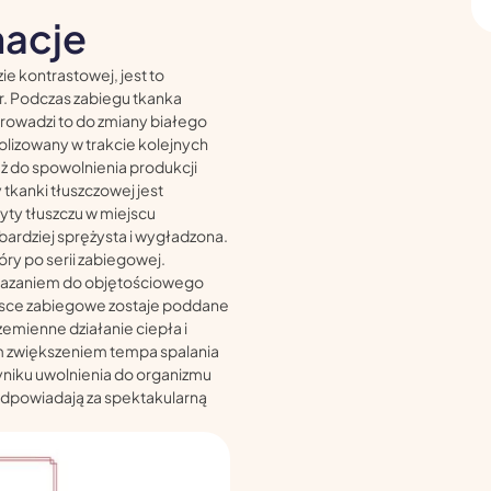
acje
ie kontrastowej, jest to
r. Podczas zabiegu tkanka
prowadzi to do zmiany białego
bolizowany w trakcie kolejnych
ż do spowolnienia produkcji
tkanki tłuszczowej jest
yty tłuszczu w miejscu
 bardziej sprężysta i wygładzona.
óry po serii zabiegowej.
skazaniem do objętościowego
ejsce zabiegowe zostaje poddane
zemienne działanie ciepła i
m zwiększeniem tempa spalania
wyniku uwolnienia do organizmu
odpowiadają za spektakularną