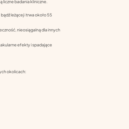
ą liczne badania kliniczne.
bądź leżącej i trwa około 55
czność, nieosiągalną dla innych
takularne efekty i spadające
ch okolicach: