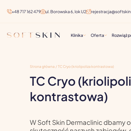
+48 717 162 479
ul. Borowska 6, lok U2
rejestracja@softskin-
Klinika
Oferta
Rozwiąż 
Strona główna
/
TC Cryo (kriolipoliza kontrastowa)
TC Cryo (kriolipol
kontrastowa)
W Soft Skin Dermaclinic dbamy o
skuteczność naszych zabiegów, 