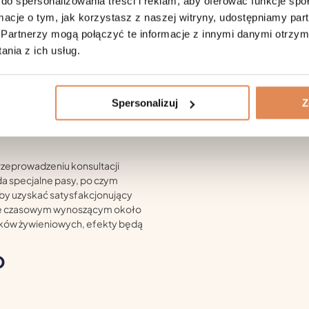
do spersonalizowania treści i reklam, aby oferować funkcje sp
ormacje o tym, jak korzystasz z naszej witryny, udostępniamy p
Partnerzy mogą połączyć te informacje z innymi danymi otrzym
nia z ich usług.
Spersonalizuj
Z
rzeprowadzeniu konsultacji
a specjalne pasy, po czym
Aby uzyskać satysfakcjonujący
pie czasowym wynoszącym około
yków żywieniowych, efekty będą
o