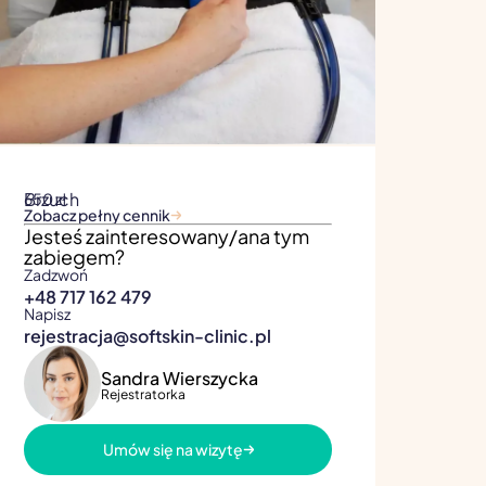
Brzuch
650 zł
Zobacz pełny cennik
Jesteś zainteresowany/ana tym
zabiegem?
Zadzwoń
+48 717 162 479
Napisz
rejestracja@softskin-clinic.pl
Sandra Wierszycka
Rejestratorka
Umów się na wizytę