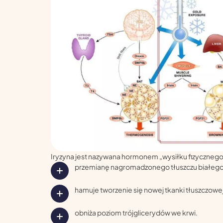
Iryzyna jest nazywana hormonem „wysiłku fizyczneg
przemianę nagromadzonego tłuszczu białego
hamuje tworzenie się nowej tkanki tłuszczowej
obniża poziom trójglicerydów we krwi.