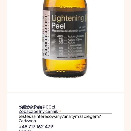
Yellow Peel
od 200 zł do 400 zł
Zobacz pełny cennik
Jesteś zainteresowany/ana tym zabiegem?
Zadzwoń
+48 717 162 479
Napisz