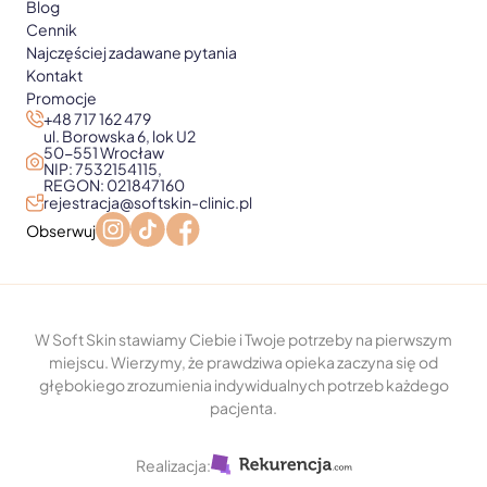
Blog
Cennik
Najczęściej zadawane pytania
Kontakt
Promocje
+48 717 162 479
ul. Borowska 6, lok U2
50-551 Wrocław
NIP: 7532154115,
REGON: 021847160
rejestracja@softskin-clinic.pl
Obserwuj
W Soft Skin stawiamy Ciebie i Twoje potrzeby na pierwszym
miejscu. Wierzymy, że prawdziwa opieka zaczyna się od
głębokiego zrozumienia indywidualnych potrzeb każdego
pacjenta.
Realizacja: