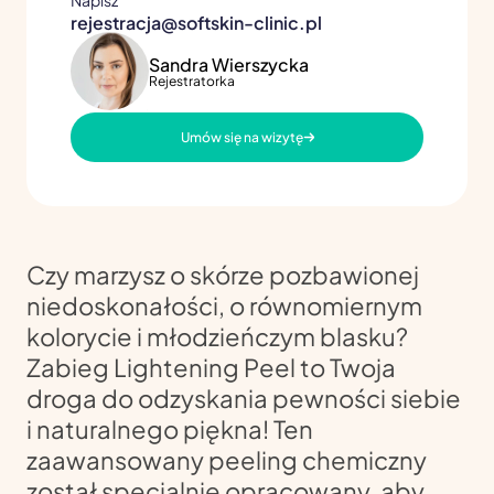
rejestracja@softskin-clinic.pl
Sandra Wierszycka
Rejestratorka
Umów się na wizytę
Czy marzysz o skórze pozbawionej
niedoskonałości, o równomiernym
kolorycie i młodzieńczym blasku?
Zabieg Lightening Peel to Twoja
droga do odzyskania pewności siebie
i naturalnego piękna! Ten
zaawansowany peeling chemiczny
został specjalnie opracowany, aby