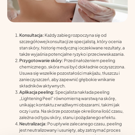
Konsultacja:
Każdy zabieg rozpoczyna się od
szczegółowej konsultacji ze specjalistą, który ocenia
stan skóry, historię medyczną i oczekiwane rezultaty, a
także wyjaśnia potencjalne ryzyko i przeciwwskazania.
Przygotowanie skóry:
Przed nałożeniem peeling
chemicznego, skóra musi być dokładnie oczyszczona.
Usuwa się wszelkie pozostałości makijażu, tłuszczu i
zanieczyszczeń, aby zapewnić głębokie wnikanie
składników aktywnych.
Aplikacja peeling:
Specjalista nakłada peeling
„Lightening Peel” równomierną warstwą na skórę,
unikając kontaktu z wrażliwymi obszarami, takimi jak
oczy i usta. Na skórze pozostaje określona ilość czasu,
zależna od typu skóry, stanu i pożądanego efektu.
Neutralizacja:
Po upływie zalecanego czasu, peeling
jest neutralizowany i usunięty, aby zatrzymać proces