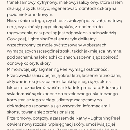
traneksamowy, cytrynowy, mlekowy i salicylowy, które razem
działają, aby złuszczyć, regenerować i odmłodzić skórę na
poziomie komórkowym.
Niezależnie od tego, czy chcesz zwalczyć poszarzałą, matową
cerę, czy zająć się pogrubioną skórą z tendencją do
rogowacenia, nasz peeling jest odpowiednią odpowiedzią.
Co więcej, Lightening Peel jest na tyle delikatny i
wszechstronny, że może być stosowany w obszarach
wymagających szczególnej troski, takich jak miejsca intymne,
pod pachami, na łokciach i kolanach, zapewniając spójność i
odnowę kolorytu skóry.
Mimo swojej siły, Lightening Peel wymaga ostrożności.
Przeciwwskazania obejmują okres letni, leczenie retinoidami,
aktywne infekcje, zapalenie tkanki łącznej, ciążę, okres
laktacji oraz nadwrażliwość na składniki preparatu. Edukacja i
świadomość są niezbędne do bezpiecznego i skutecznego
korzystania z tego zabiegu, dlatego zachęcamy do
dokładnego zapoznania się z wszystkimi informacjami i
skonsultowania się z profesjonalistą.
Przełomowy, potężny, a zarazem delikatny – Lightening Peel
otwiera nowy rozdział w pielęgnacji skóry, umożliwiając jej
prawdziwą transformację. Zapraszamy do odkrycia, jak ten