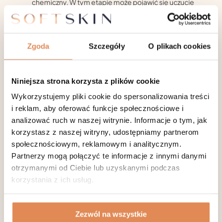
chemiczny. W tym etapie może pojawić się uczucie
szczypania lub pieczenia, które jest typowe dla procesu
neutralizacji.
Ukojenie i nawilżanie:
Po zabiegu, na skórę nakłada się
łagodzące i nawilżające produkty, aby złagodzić
Zgoda
Szczegóły
O plikach cookies
ewentualne podrażnienia i wesprzeć proces gojenia.
Często stosuje się również produkty zabezpieczające i
regenerujące skórę.
Niniejsza strona korzysta z plików cookie
Instrukcje po zabiegu:
Pacjent otrzymuje wyraźne
wskazówki dotyczące pielęgnacji skóry po zabiegu,
Wykorzystujemy pliki cookie do spersonalizowania treści
które mogą obejmować unikanie bezpośredniego
i reklam, aby oferować funkcje społecznościowe i
światła słonecznego, stosowanie kremów z filtrem
analizować ruch w naszej witrynie. Informacje o tym, jak
przeciwsłonecznym, ograniczenie stosowania makijażu
korzystasz z naszej witryny, udostępniamy partnerom
i unikanie intensywnych ćwiczeń na kilka dni.
społecznościowym, reklamowym i analitycznym.
Monitorowanie i wizyty kontrolne:
W zależności od
Partnerzy mogą połączyć te informacje z innymi danymi
reakcji skóry na zabieg, mogą być zaplanowane
otrzymanymi od Ciebie lub uzyskanymi podczas
dodatkowe wizyty kontrolne, aby monitorować
postępy i reakcje skóry. Możliwe jest również
korzystania z ich usług.
zaplanowanie kolejnych sesji peelingu, jeśli klient chce
uzyskać bardziej dramatyczne rezultaty lub zajmuje się
problemami skórnymi wymagającymi dłuższej terapii.
Zezwól na wszystkie