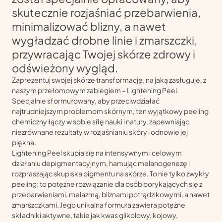
skutecznie rozjaśniać przebarwienia,
minimalizować blizny, a nawet
wygładzać drobne linie i zmarszczki,
przywracając Twojej skórze zdrowy i
odświeżony wygląd.
Zaprezentuj swojej skórze transformację, na jaką zasługuje, z
naszym przełomowym zabiegiem – Lightening Peel.
Specjalnie sformułowany, aby przeciwdziałać
najtrudniejszym problemom skórnym, ten wyjątkowy peeling
chemiczny łączy w sobie siłę nauki i natury, zapewniając
niezrównane rezultaty w rozjaśnianiu skóry i odnowie jej
piękna.
Lightening Peel skupia się na intensywnym i celowym
działaniu depigmentacyjnym, hamując melanogenezę i
rozpraszając skupiska pigmentu na skórze. To nie tylko zwykły
peeling; to potężne rozwiązanie dla osób borykających się z
przebarwieniami, melazmą, bliznami potrądzikowymi, a nawet
zmarszczkami. Jego unikalna formuła zawiera potężne
składniki aktywne, takie jak kwas glikolowy, kojowy,