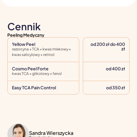
Cennik
Peeling Medyczny
Yellow Peel
od 200 zł do 400
zł
rezorcyna + TCA + kwas mlekowy +
kwas salicylowy + retinol
Cosmo Peel Forte
od 400 zł
kwas TCA + glikolowy + fenol
Easy TCA Pain Control
od 350 zł
Sandra Wierszycka