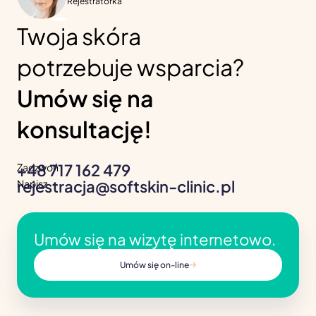
Rejestratorka
Twoja skóra
potrzebuje wsparcia?
Umów się na
konsultację!
+48 717 162 479
Zadzwoń
rejestracja@softskin-clinic.pl
Napisz
Umów się na wizytę internetowo.
Umów się on-line