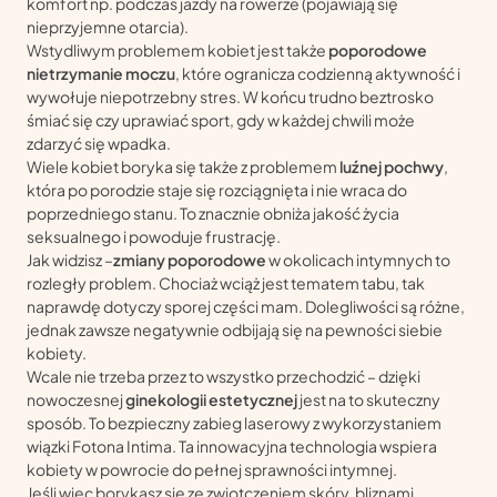
komfort np. podczas jazdy na rowerze (pojawiają się
nieprzyjemne otarcia).
Wstydliwym problemem kobiet jest także
poporodowe
nietrzymanie moczu
, które ogranicza codzienną aktywność i
wywołuje niepotrzebny stres. W końcu trudno beztrosko
śmiać się czy uprawiać sport, gdy w każdej chwili może
zdarzyć się wpadka.
Wiele kobiet boryka się także z problemem
luźnej pochwy
,
która po porodzie staje się rozciągnięta i nie wraca do
poprzedniego stanu. To znacznie obniża jakość życia
seksualnego i powoduje frustrację.
Jak widzisz –
zmiany poporodowe
w okolicach intymnych to
rozległy problem. Chociaż wciąż jest tematem tabu, tak
naprawdę dotyczy sporej części mam. Dolegliwości są różne,
jednak zawsze negatywnie odbijają się na pewności siebie
kobiety.
Wcale nie trzeba przez to wszystko przechodzić – dzięki
nowoczesnej
ginekologii estetycznej
jest na to skuteczny
sposób. To bezpieczny zabieg laserowy z wykorzystaniem
wiązki Fotona Intima. Ta innowacyjna technologia wspiera
kobiety w powrocie do pełnej sprawności intymnej.
Jeśli więc borykasz się ze zwiotczeniem skóry, bliznami,