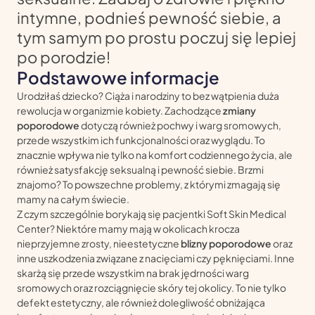
intymne, podnieś pewność siebie, a
tym samym po prostu poczuj się lepiej
po porodzie!
Podstawowe informacje
Urodziłaś dziecko? Ciąża i narodziny to bez wątpienia duża
rewolucja w organizmie kobiety. Zachodzące
zmiany
poporodowe
dotyczą również pochwy i warg sromowych,
przede wszystkim ich funkcjonalności oraz wyglądu. To
znacznie wpływa nie tylko na komfort codziennego życia, ale
również satysfakcję seksualną i pewność siebie. Brzmi
znajomo? To powszechne problemy, z którymi zmagają się
mamy na całym świecie.
Z czym szczególnie borykają się pacjentki Soft Skin Medical
Center? Niektóre mamy mają w okolicach krocza
nieprzyjemne zrosty, nieestetyczne
blizny poporodowe
oraz
inne uszkodzenia związane z nacięciami czy pęknięciami. Inne
skarżą się przede wszystkim na brak jędrności warg
sromowych oraz rozciągnięcie skóry tej okolicy. To nie tylko
defekt estetyczny, ale również dolegliwość obniżająca