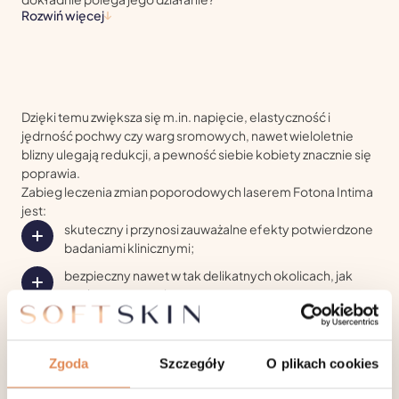
Rozwiń więcej
Dzięki temu zwiększa się m.in. napięcie, elastyczność i
jędrność pochwy czy warg sromowych, nawet wieloletnie
blizny ulegają redukcji, a pewność siebie kobiety znacznie się
poprawia.
Zabieg leczenia zmian poporodowych laserem Fotona Intima
jest:
skuteczny i przynosi zauważalne efekty potwierdzone
badaniami klinicznymi;
bezpieczny nawet w tak delikatnych okolicach, jak
pochwa czy wargi sromowe;
całkowicie bezinwazyjny (w przeciwieństwie do
zabiegów z wykorzystaniem chirurgii);
Zgoda
Szczegóły
O plikach cookies
szybki i niewymagający rekonwalescencji, niemal od
razu możesz wrócić do codziennych czynności.