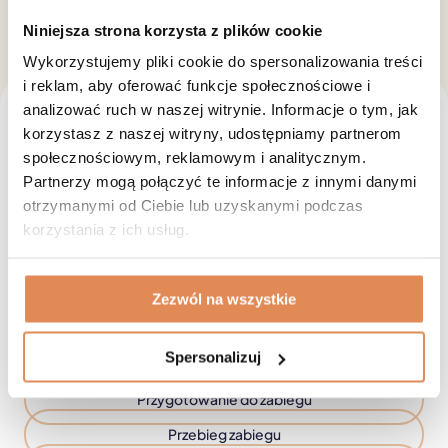
Niniejsza strona korzysta z plików cookie
Wykorzystujemy pliki cookie do spersonalizowania treści
i reklam, aby oferować funkcje społecznościowe i
Dowiedz się więcej
o tym
analizować ruch w naszej witrynie. Informacje o tym, jak
korzystasz z naszej witryny, udostępniamy partnerom
zabiegu w kontekście
społecznościowym, reklamowym i analitycznym.
Partnerzy mogą połączyć te informacje z innymi danymi
efektów i informacji
otrzymanymi od Ciebie lub uzyskanymi podczas
korzystania z ich usług.
Piękna skóra, jędrna, elastyczna, bez zmarszczek,
przebarwień, pajączków. Smukła sylwetka, pozbawiona
cellulitu. Można to wszystko osiągnąć, w mądry sposób
korzystając z medycyny estetycznej.
Zezwól na wszystkie
Wskazania
Spersonalizuj
Efekty
Przygotowanie do zabiegu
Przebieg zabiegu