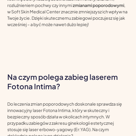
rozluźnieniem pochwy czy innymi
zmianami poporodowymi
,
w Soft Skin Medical Center znacznie zmniejszysz ich wpływ na
Twoje życie. Dzięki skutecznemu zabiegowi poczujesz się jak
wcześniej – a być może nawet dużo lepiej!
Na czym polega zabieg laserem
Fotona Intima?
Do leczenia zmian poporodowych doskonale sprawdza się
innowacyjny laser Fotona Intima, który w skuteczny i
bezpieczny sposób działa w okolicach intymnych. W
przypadku zabiegów z zakresu ginekologii estetycznej
stosuje się laser erbowo-yagowy (Er:YAG). Na czym
dokładnie polega jego działanie?