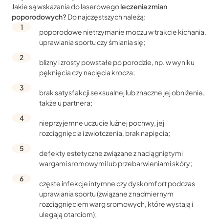
ciąża i karmienie piersią;
Jakie są wskazania do laserowego
leczenia zmian
poporodowych?
Do najczęstszych należą:
nieprawidłowości, które zostały wykazane w trakcie
badań kontrolnych podczas wizyty kwalifikacyjnej;
poporodowe nietrzymanie moczu w trakcie kichania,
uprawiania sportu czy śmiania się;
rewitalizacja i ujędrnienie pochwy oraz zwiększenie jej
niektóre choroby, m.in. autoimmunologiczne, układu
elastyczności;
krążenia, onkologiczne;
blizny i zrosty powstałe po porodzie, np. w wyniku
pęknięcia czy nacięcia krocza;
obkurczenie pochwy, obniżenie rozluźnienia,
przyjmowanie niektórych leków.
zmniejszenie uczucia rozciągnięcia;
brak satysfakcji seksualnej lub znaczne jej obniżenie,
także u partnera;
wyleczenie łagodnego i umiarkowanego
nietrzymania moczu;
nieprzyjemne uczucie luźnej pochwy, jej
rozciągnięcia i zwiotczenia, brak napięcia;
poprawa wyglądu pochwy i warg sromowych
(ujędrnienie);
defekty estetyczne związane z naciągniętymi
wargami sromowymi lub przebarwieniami skóry;
wybielenie i rozjaśnienie okolic intymnych;
częste infekcje intymne czy dyskomfort podczas
redukcja poporodowych blizn i zrostów;
uprawiania sportu (związane z nadmiernym
zwiększenie nawilżenia pochwy;
rozciągnięciem warg sromowych, które wystają i
ulegają otarciom);