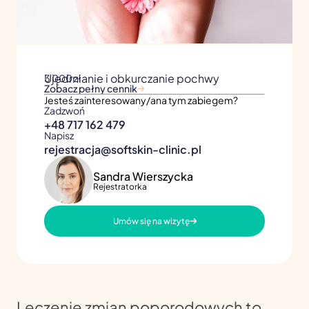
Ujędrnianie i obkurczanie pochwy
3 000 zł
Zobacz pełny cennik
Jesteś zainteresowany/ana tym zabiegem?
Zadzwoń
+48 717 162 479
Napisz
rejestracja@softskin-clinic.pl
Sandra Wierszycka
Rejestratorka
Umów się na wizytę
Leczenie zmian poporodowych to