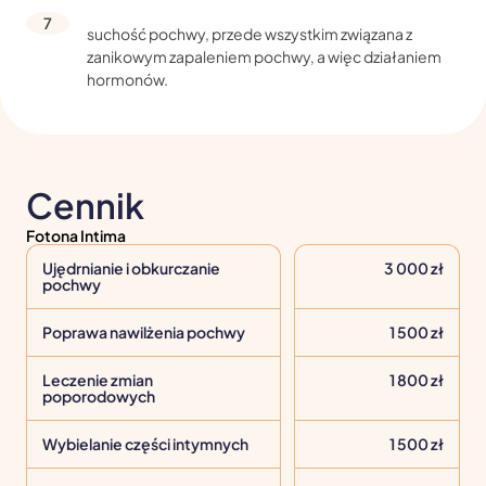
szansa na poprawę doznań podczas zbliżeń.
suchość pochwy, przede wszystkim związana z
zanikowym zapaleniem pochwy, a więc działaniem
hormonów.
Cennik
Fotona Intima
Ujędrnianie i obkurczanie
3 000 zł
pochwy
Poprawa nawilżenia pochwy
1 500 zł
Leczenie zmian
1 800 zł
poporodowych
Wybielanie części intymnych
1 500 zł