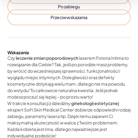
Po zabiegu
Przeciwwskazania
Wskazania
Czy
leczenie zmian poporodowych
laserem Fotona Intima to
rozwiązanie dla Ciebie? Tak, jeśli po porodzie masz problemy,
by wrócić do wcześniejszej sprawności, funkcjonalności i
wyglądu miejsc intymnych. Dolegliwości oraz defekty
kosmetyczne dotykają wielu mam, dlatego nie ma powodu
do wstydu! To całkowicie naturalna kwestia. Jeśli jednak
możesz poczuć się lepiej – po prostu warto!
W trakcie konsultacji z dziedziny
ginekologii estetycznej
krwawienie z dróg rodnych, miesiączka;
ekspert Soft Skin Medical Center dobierze odpowiedni rodzaj
zabiegu, parametry lasera itp. Dzięki temu zapewni Ci
aktywna infekcja okolic intymnych, występowanie
maksymalną skuteczność w walce z Twoim problemem.
stanu zapalnego;
Każda kobieta jest inna, dlatego najważniejsze jest
indywidualne podejście!