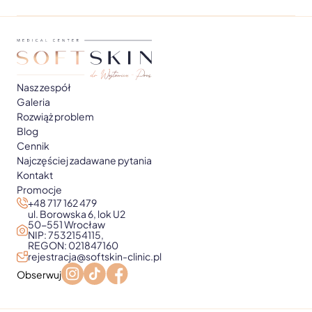
Nasz zespół
Galeria
Rozwiąż problem
Blog
Cennik
Najczęściej zadawane pytania
Kontakt
Promocje
+48 717 162 479
ul. Borowska 6, lok U2
50-551 Wrocław
NIP: 7532154115,
REGON: 021847160
rejestracja@softskin-clinic.pl
Obserwuj