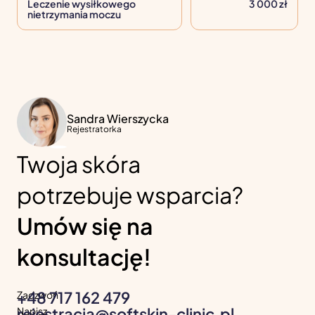
Leczenie wysiłkowego
3 000 zł
nietrzymania moczu
Sandra Wierszycka
Rejestratorka
Twoja skóra
potrzebuje wsparcia?
Umów się na
konsultację!
+48 717 162 479
Zadzwoń
rejestracja@softskin-clinic.pl
Napisz