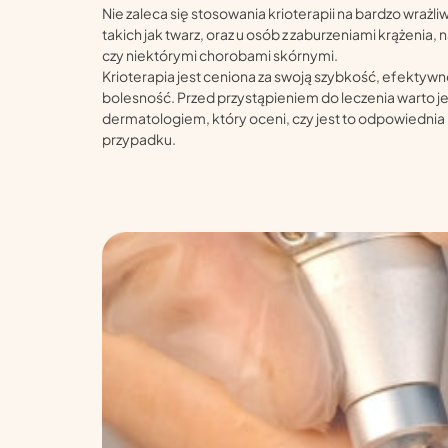
Nie zaleca się stosowania krioterapii na bardzo wrażl
takich jak twarz, oraz u osób z zaburzeniami krążenia,
czy niektórymi chorobami skórnymi.
Krioterapia jest ceniona za swoją szybkość, efektyw
bolesność. Przed przystąpieniem do leczenia warto j
dermatologiem, który oceni, czy jest to odpowiedn
przypadku.