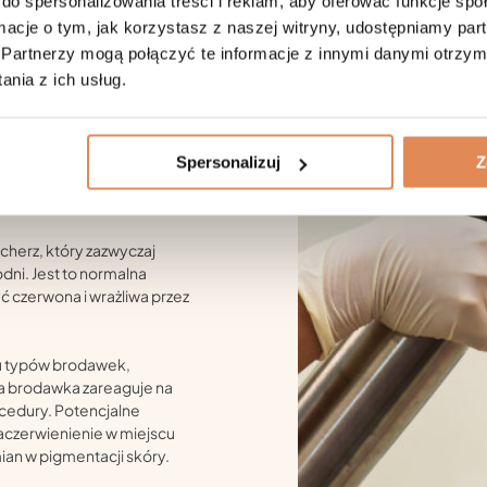
do spersonalizowania treści i reklam, aby oferować funkcje sp
 temperatury powodują
ormacje o tym, jak korzystasz z naszej witryny, udostępniamy p
adzi do ich uszkodzenia i
Partnerzy mogą połączyć te informacje z innymi danymi otrzym
nia z ich usług.
ekkie pieczenie w miejscu
tkotrwałe i ustępują po
 brodawki, krioterapia może
Spersonalizuj
Z
w odstępach
cherz, który zazwyczaj
dni. Jest to normalna
 czerwona i wrażliwa przez
lu typów brodawek,
da brodawka zareaguje na
cedury. Potencjalne
aczerwienienie w miejscu
ian w pigmentacji skóry.