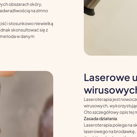
iwych obszarach skóry,
 nadwrażliwością na zimno
ność i stosunkowo niewielką
ednak skonsultować się z
ia metoda w danym
Laserowe 
wirusowyc
Laseroterapia jest nowoc
wirusowych, wykorzystując
Oto szczegółowy opis tej
Zasada działania
Laseroterapia polega na s
laserowego na brodawkę, c