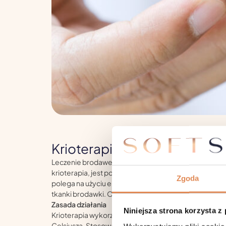
Krioterapia
Leczenie brodawek wirusowych metodą wymrażania, 
krioterapia, jest popularną i skuteczną techniką usu
Zgoda
polega na użyciu ekstremalnie niskich temperatur do 
tkanki brodawki. Oto szczegółowy opis tej metody:
Zasada działania
Niniejsza strona korzysta z
Krioterapia wykorzystuje ciekły azot, który ma tempe
Celsjusza. Stosowany jest bezpośrednio na brodawkę