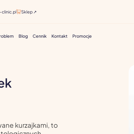
clinic.pl
Sklep ↗
problem
Blog
Cennik
Kontakt
Promocje
ek
ane kurzajkami, to
tologicznych,