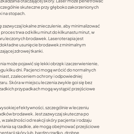
zkadzania otaczającej skóry. Laser może penetrować
szczególnie skuteczne przy głęboko zakorzenionych
ki na stopach.
ę zazwyczaj lokalne znieczulenie, aby minimalizować
roces trwa od kilku minut do kilkunastu minut, w
miaru leczonych brodawek. Laseroterapia jest
a dokładne usunięcie brodawek z minimalnym
ającej zdrowej tkanki.
nia może pojawić się lekki obrzęk i zaczerwienienie,
ągu kilku dni. Pacjenci mogą wrócić do normalnych
iast, z zaleceniem ochrony i odpowiedniej
aru. Skóra w miejscu leczenia zwykle goi się bez
w rzadkich przypadkach mogą wystąpić przejściowe
 wysokiej efektywności, szczególnie w leczeniu
adków brodawek. Jest zazwyczaj skuteczna po
 w zależności od reakcji skóry pacjenta i rodzaju
łania są rzadkie, ale mogą obejmować przejściowe
entacji skóry lub, bardzo rzadko, drobne