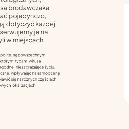
usa brodawczaka
ać pojedynczo,
gą dotyczyć każdej
bserwujemy je na
yli w miejscach
spolite, są powszechnymi
którymi typami wirusa
godne i niezagrażające życiu,
czne, wpływając na samoocenę
jawić się na różnych częściach
owych lokalizacjach.