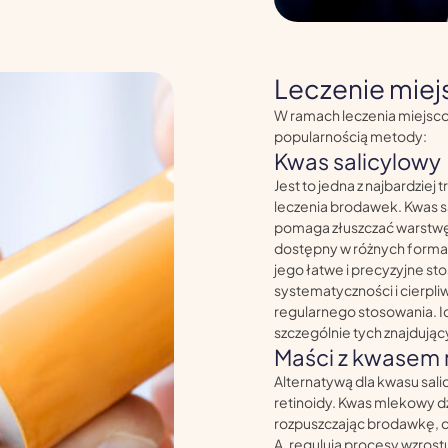
Leczenie mie
W ramach leczenia miejsc
popularnością metody:
Kwas salicylowy
Jest to jedna z najbardzie
leczenia brodawek. Kwas sa
pomaga złuszczać warstwę
dostępny w różnych formach
jego łatwe i precyzyjne s
systematyczności i cierpli
regularnego stosowania. I
szczególnie tych znajdujący
Maści z kwasem 
Alternatywą dla kwasu sal
retinoidy. Kwas mlekowy d
rozpuszczając brodawkę, co
A, regulują procesy wzrost