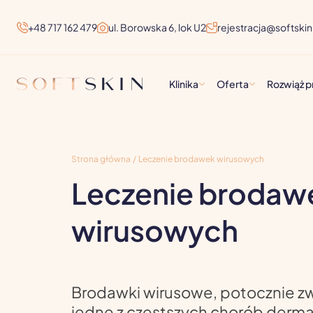
+48 717 162 479
ul. Borowska 6, lok U2
rejestracja@softskin-
Klinika
Oferta
Rozwiąż 
Strona główna
/
Leczenie brodawek wirusowych
Leczenie brodaw
wirusowych
Brodawki wirusowe, potocznie zw
jedne z częstszych chorób derma