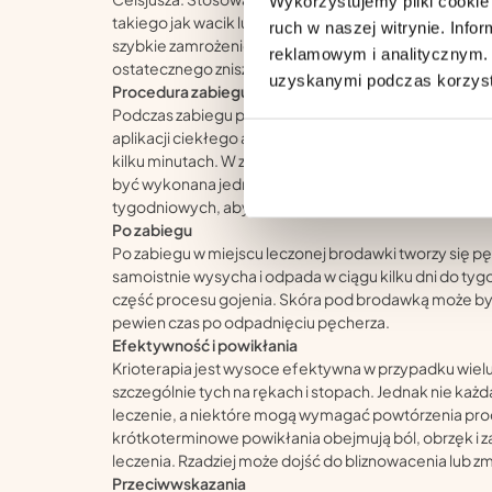
Wykorzystujemy pliki cookie 
takiego jak wacik lub strumień azotu z dyszy. Niskie
ruch w naszej witrynie. Inf
szybkie zamrożenie wody w komórkach skóry, co prow
reklamowym i analitycznym. 
ostatecznego zniszczenia.
uzyskanymi podczas korzysta
Procedura zabiegu
Podczas zabiegu pacjent może odczuwać chłód oraz l
aplikacji ciekłego azotu. Sensacje te są zazwyczaj kró
kilku minutach. W zależności od rozmiaru i lokalizacji
być wykonana jednokrotnie lub wymagać kilku sesji 
tygodniowych, aby osiągnąć pełną skuteczność.
Po zabiegu
Po zabiegu w miejscu leczonej brodawki tworzy się pę
samoistnie wysycha i odpada w ciągu kilku dni do tygo
część procesu gojenia. Skóra pod brodawką może być
pewien czas po odpadnięciu pęcherza.
Efektywność i powikłania
Krioterapia jest wysoce efektywna w przypadku wie
szczególnie tych na rękach i stopach. Jednak nie każ
leczenie, a niektóre mogą wymagać powtórzenia pro
krótkoterminowe powikłania obejmują ból, obrzęk i z
leczenia. Rzadziej może dojść do bliznowacenia lub zm
Przeciwwskazania