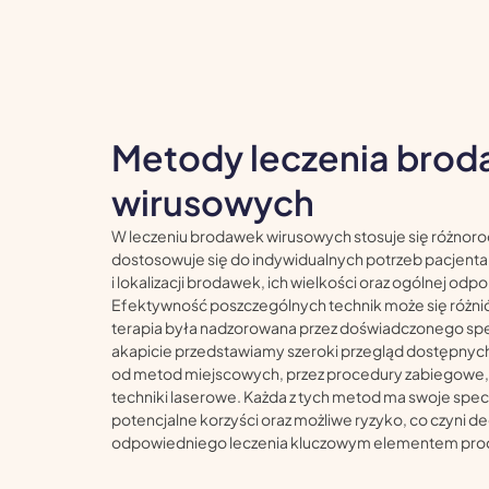
Metody leczenia bro
wirusowych
W leczeniu brodawek wirusowych stosuje się różnor
dostosowuje się do indywidualnych potrzeb pacjenta
i lokalizacji brodawek, ich wielkości oraz ogólnej odp
Efektywność poszczególnych technik może się różnić,
terapia była nadzorowana przez doświadczonego spe
akapicie przedstawiamy szeroki przegląd dostępnych
od metod miejscowych, przez procedury zabiegowe,
techniki laserowe. Każda z tych metod ma swoje spec
potencjalne korzyści oraz możliwe ryzyko, co czyni d
odpowiedniego leczenia kluczowym elementem pro