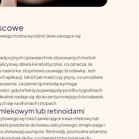
jscowe
owego można wyróżnić dwie cieszące się
j tradycyjnych i powszechnie stosowanych metod
licylowy działa keratolitycznie, co oznacza, że
 naskórka, stopniowo usuwając brodawkę. Jest
 aplikacji, takich jak maści czy płyny, co umożliwia
tosowanie. Leczenie tą metodą wymaga
wości, gdyż efekty pojawiają się po kilku tygodniach
dealnie nadaje się do leczenia mniejszych brodawek,
ch się na dłoniach i stopach.
mlekowym lub retinoidami
icylowego są maści zawierające kwas mlekowy lub
ziała podobnie do kwasu salicylowego, zmiękczając i
 ułatwia jej usunięcie. Retinoidy, pochodne witaminy
u komórek skóry, co również przyczynia się do