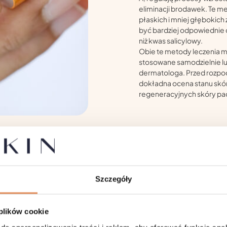
eliminacji brodawek. Te m
płaskich i mniej głębokic
być bardziej odpowiednie dl
niż kwas salicylowy.
Obie te metody leczenia m
stosowane samodzielnie lub
dermatologa. Przed rozpo
dokładna ocena stanu skór
regeneracyjnych skóry pa
znaną również jako
wania brodawek. Metoda ta
Szczegóły
lokalnego zniszczenia
 plików cookie
raturę około -196 stopni
 za pomocą aplikatora,