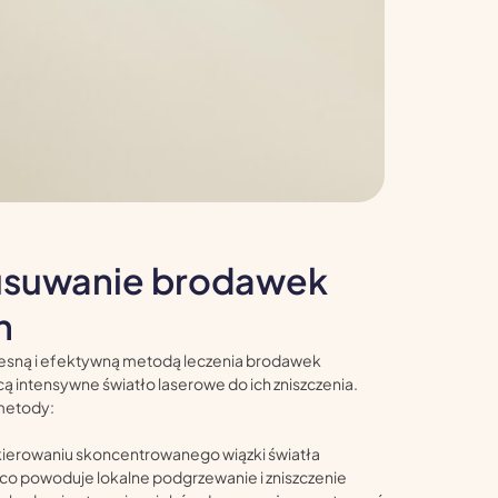
usuwanie brodawek
h
zesną i efektywną metodą leczenia brodawek
ą intensywne światło laserowe do ich zniszczenia.
 metody:
kierowaniu skoncentrowanego wiązki światła
o powoduje lokalne podgrzewanie i zniszczenie