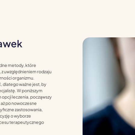
dawek
odne metody, które
, z uwzględnieniem rodzaju
orności organizmu.
 dlatego ważne jest, by
cjalistę. W poniższym
 opcji leczenia, począwszy
 aż po nowoczesne
yficzne zastosowania,
ecyzję o wyborze
cesu terapeutycznego