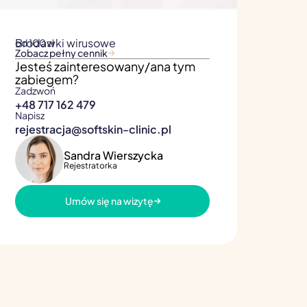
Brodawki wirusowe
od 100 zł
Zobacz pełny cennik
Jesteś zainteresowany/ana tym
zabiegem?
Zadzwoń
+48 717 162 479
Napisz
rejestracja@softskin-clinic.pl
Sandra Wierszycka
Rejestratorka
Umów się na wizytę