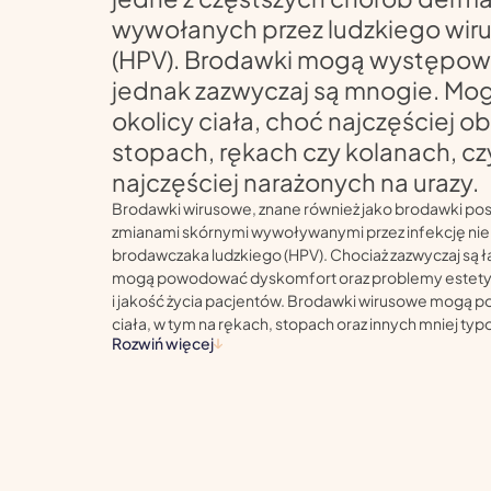
wywołanych przez ludzkiego wir
(HPV). Brodawki mogą występow
jednak zazwyczaj są mnogie. Mo
okolicy ciała, choć najczęściej o
stopach, rękach czy kolanach, cz
najczęściej narażonych na urazy.
Brodawki wirusowe, znane również jako brodawki po
zmianami skórnymi wywoływanymi przez infekcję nie
brodawczaka ludzkiego (HPV). Chociaż zazwyczaj są ła
mogą powodować dyskomfort oraz problemy estety
i jakość życia pacjentów. Brodawki wirusowe mogą po
ciała, w tym na rękach, stopach oraz innych mniej typ
Rozwiń więcej