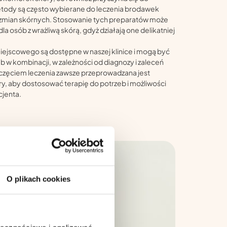
etody są często wybierane do leczenia brodawek
h zmian skórnych. Stosowanie tych preparatów może
a osób z wrażliwą skórą, gdyż działają one delikatniej
iejscowego są dostępne w naszej klinice i mogą być
 w kombinacji, w zależności od diagnozy i zaleceń
częciem leczenia zawsze przeprowadzana jest
y, aby dostosować terapię do potrzeb i możliwości
cjenta.
O plikach cookies