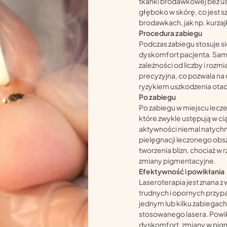
tkanki brodawkowej bez us
głęboko w skórę, co jest 
brodawkach, jak np. kurzaj
Procedura zabiegu
Podczas zabiegu stosuje si
dyskomfort pacjenta. Sam p
zależności od liczby i roz
precyzyjna, co pozwala n
ryzykiem uszkodzenia otacz
Po zabiegu
Po zabiegu w miejscu lecze
które zwykle ustępują w ci
aktywności niemal natychm
pielęgnacji leczonego obsz
tworzenia blizn, chociaż 
zmiany pigmentacyjne.
Efektywność i powikłania
Laseroterapia jest znana z
trudnych i opornych przyp
jednym lub kilku zabiegach,
stosowanego lasera. Powik
dyskomfort, zmiany w pigm