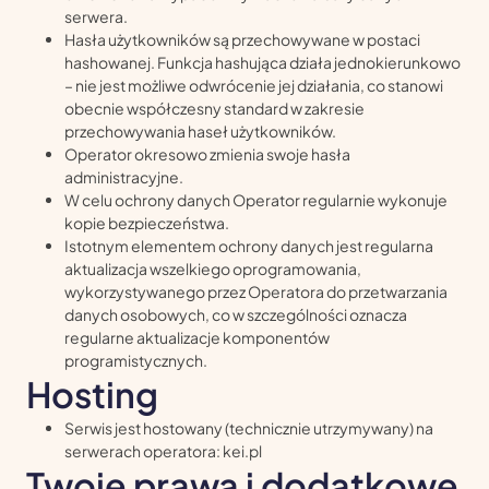
serwera.
Hasła użytkowników są przechowywane w postaci
hashowanej. Funkcja hashująca działa jednokierunkowo
– nie jest możliwe odwrócenie jej działania, co stanowi
obecnie współczesny standard w zakresie
przechowywania haseł użytkowników.
Operator okresowo zmienia swoje hasła
administracyjne.
W celu ochrony danych Operator regularnie wykonuje
kopie bezpieczeństwa.
Istotnym elementem ochrony danych jest regularna
aktualizacja wszelkiego oprogramowania,
wykorzystywanego przez Operatora do przetwarzania
danych osobowych, co w szczególności oznacza
regularne aktualizacje komponentów
programistycznych.
Hosting
Serwis jest hostowany (technicznie utrzymywany) na
serwerach operatora: kei.pl
Twoje prawa i dodatkowe