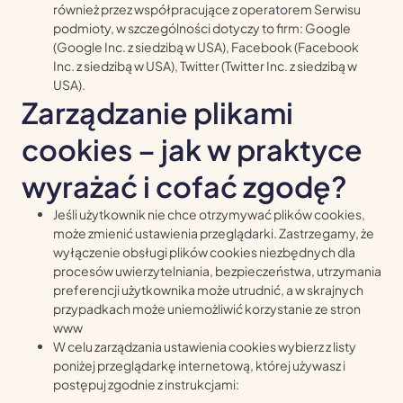
również przez współpracujące z operatorem Serwisu
podmioty, w szczególności dotyczy to firm: Google
(Google Inc. z siedzibą w USA), Facebook (Facebook
Inc. z siedzibą w USA), Twitter (Twitter Inc. z siedzibą w
USA).
Zarządzanie plikami
cookies – jak w praktyce
wyrażać i cofać zgodę?
Jeśli użytkownik nie chce otrzymywać plików cookies,
może zmienić ustawienia przeglądarki. Zastrzegamy, że
wyłączenie obsługi plików cookies niezbędnych dla
procesów uwierzytelniania, bezpieczeństwa, utrzymania
preferencji użytkownika może utrudnić, a w skrajnych
przypadkach może uniemożliwić korzystanie ze stron
www
W celu zarządzania ustawienia cookies wybierz z listy
poniżej przeglądarkę internetową, której używasz i
postępuj zgodnie z instrukcjami: