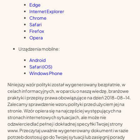
Edge
Internet Explorer
Chrome
Safari
Firefox
Opera
Urządzenia mobilne:
Android
Safari (iOS)
Windows Phone
Niniejszy wzór polityki został wygenerowany bezpłatnie, w
celach informacyjnych, w oparciu o naszą wiedzę, branżowe
praktyki i przepisy prawa obowiązujące na dzień 2018-08-14.
Zalecamy sprawdzenie wzoru polityki przed użyciem jej na
stronie. Wzór opiera się na najczęściej występujących na
stronach internetowych sytuacjach, ale może nie
odzwierciedlać pełnej i dokładnej specyfiki Twojej strony
www. Przeczytaj uważnie wygenerowany dokument i w razie
potrzeb dostosuj go do Twojej sytuacji lub zasięgnij porady