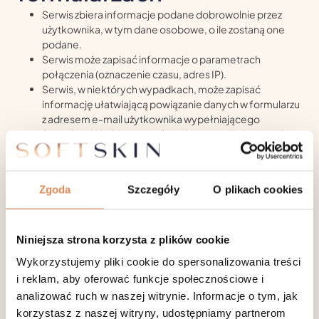
Serwis zbiera informacje podane dobrowolnie przez
użytkownika, w tym dane osobowe, o ile zostaną one
podane.
Serwis może zapisać informacje o parametrach
połączenia (oznaczenie czasu, adres IP).
Serwis, w niektórych wypadkach, może zapisać
informację ułatwiającą powiązanie danych w formularzu
z adresem e-mail użytkownika wypełniającego
formularz. W takim wypadku adres e-mail użytkownika
pojawia się wewnątrz adresu url strony zawierającej
formularz.
Dane podane w formularzu są przetwarzane w celu
Zgoda
Szczegóły
O plikach cookies
wynikającym z funkcji konkretnego formularza, np. w
celu dokonania procesu obsługi zgłoszenia
serwisowego lub kontaktu handlowego, rejestracji
usług itp. Każdorazowo kontekst i opis formularza w
Niniejsza strona korzysta z plików cookie
czytelny sposób informuje, do czego on służy.
Wykorzystujemy pliki cookie do spersonalizowania treści
Logi Administratora
i reklam, aby oferować funkcje społecznościowe i
analizować ruch w naszej witrynie. Informacje o tym, jak
Informacje zachowaniu użytkowników w serwisie mogą
podlegać logowaniu. Dane te są wykorzystywane w celu
korzystasz z naszej witryny, udostępniamy partnerom