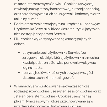
ze stron internetowych Serwisu. Cookies zazwyczaj
zawierają nazwę strony internetowej, z której pochodzą,
czas przechowywania ich na urządzeniu końcowym oraz
unikalny numer.
Podmiotem zamieszczającym na urządzeniu końcowym
Użytkownika Serwisu pliki cookies oraz uzyskującym do
nich dostęp jest operator Serwisu.
Pliki cookies wykorzystywane są w następujących
celach:
utrzymanie sesji użytkownika Serwisu (po
zalogowaniu), dzięki której użytkownik nie musi na
każdej podstronie Serwisu ponownie wpisywać
loginu i hasła;
realizacji celów określonych powyżej w części
„Istotne techniki marketingowe”;
W ramach Serwisu stosowane są dwa zasadnicze
rodzaje plików cookies: „sesyjne” (session cookies) oraz
„stałe” (persistent cookies). Cookies „sesyjne” są
plikami tymczasowymi, które przechowywane są w
urządzeniu końcowym Użytkownika do czasu