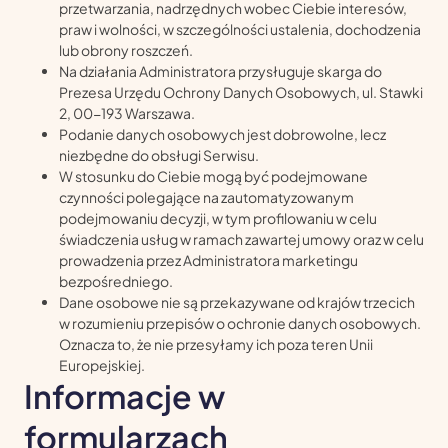
przetwarzania, nadrzędnych wobec Ciebie interesów,
praw i wolności, w szczególności ustalenia, dochodzenia
lub obrony roszczeń.
Na działania Administratora przysługuje skarga do
Prezesa Urzędu Ochrony Danych Osobowych, ul. Stawki
2, 00-193 Warszawa.
Podanie danych osobowych jest dobrowolne, lecz
niezbędne do obsługi Serwisu.
W stosunku do Ciebie mogą być podejmowane
czynności polegające na zautomatyzowanym
podejmowaniu decyzji, w tym profilowaniu w celu
świadczenia usług w ramach zawartej umowy oraz w celu
prowadzenia przez Administratora marketingu
bezpośredniego.
Dane osobowe nie są przekazywane od krajów trzecich
w rozumieniu przepisów o ochronie danych osobowych.
Oznacza to, że nie przesyłamy ich poza teren Unii
Europejskiej.
Informacje w
formularzach