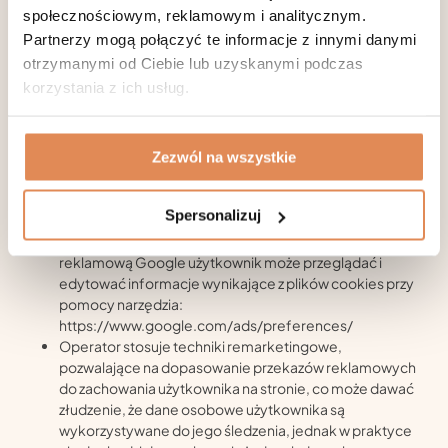
administrowania serwisem.
społecznościowym, reklamowym i analitycznym.
Istotne techniki
Partnerzy mogą połączyć te informacje z innymi danymi
otrzymanymi od Ciebie lub uzyskanymi podczas
marketingowe
korzystania z ich usług.
Operator stosuje analizę statystyczną ruchu na stronie,
poprzez Google Analytics (Google Inc. z siedzibą w USA).
Operator nie przekazuje do operatora tej usługi danych
Zezwól na wszystkie
osobowych, a jedynie zanonimizowane informacje.
Usługa bazuje na wykorzystaniu ciasteczek w urządzeniu
Spersonalizuj
końcowym użytkownika. W zakresie informacji o
preferencjach użytkownika gromadzonych przez sieć
reklamową Google użytkownik może przeglądać i
edytować informacje wynikające z plików cookies przy
pomocy narzędzia:
https://www.google.com/ads/preferences/
Operator stosuje techniki remarketingowe,
pozwalające na dopasowanie przekazów reklamowych
do zachowania użytkownika na stronie, co może dawać
złudzenie, że dane osobowe użytkownika są
wykorzystywane do jego śledzenia, jednak w praktyce