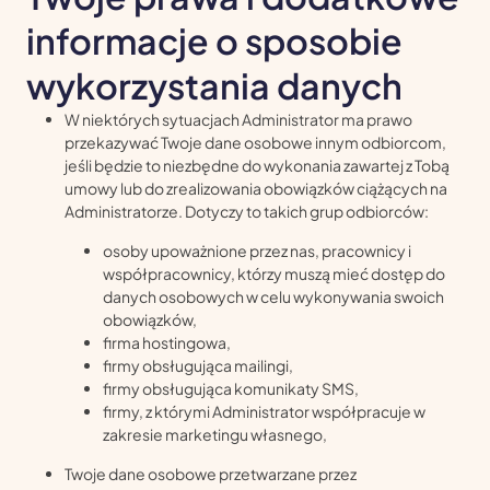
informacje o sposobie
wykorzystania danych
W niektórych sytuacjach Administrator ma prawo
przekazywać Twoje dane osobowe innym odbiorcom,
jeśli będzie to niezbędne do wykonania zawartej z Tobą
umowy lub do zrealizowania obowiązków ciążących na
Administratorze. Dotyczy to takich grup odbiorców:
osoby upoważnione przez nas, pracownicy i
współpracownicy, którzy muszą mieć dostęp do
danych osobowych w celu wykonywania swoich
obowiązków,
firma hostingowa,
firmy obsługująca mailingi,
firmy obsługująca komunikaty SMS,
firmy, z którymi Administrator współpracuje w
zakresie marketingu własnego,
Twoje dane osobowe przetwarzane przez