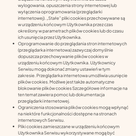
wylogowania, opuszczenia strony internetowej lub
wyłączenia oprogramowania (przeglądarki
internetowej). „Stałe” pliki cookies przechowywane są
w urządzeniu końcowym Użytkownika przez czas
określony w parametrach plików cookies lub do czasu
ich usunięcia przez Użytkownika.
Oprogramowanie do przeglądania stron internetowych
(przeglądarka internetowa) zazwyczaj domyślnie
dopuszcza przechowywanie plików cookies w
urządzeniu końcowym Użytkownika. Użytkownicy
Serwisu mogą dokonać zmiany ustawień w tym
zakresie. Przeglądarka internetowa umożliwia usunięcie
plików cookies. Możliwe jest także automatyczne
blokowanie plików cookies Szczegółowe informacje na
ten temat zawiera pomoc lub dokumentacja
przeglądarki internetowej.
Ograniczenia stosowania plików cookies mogą wpłynąć
na niektóre funkcjonalności dostępne na stronach
internetowych Serwisu.
Pliki cookies zamieszczane w urządzeniu końcowym
Użytkownika Serwisu wykorzystywane mogą być