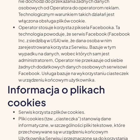
nie dochodzi do przekazania żadnych danych
osobowych od Operatora do operatorom reklam.
Technologicznym warunkiem takich działań jest
włączona obsługa plików cookie.
Operator stosuje korzysta z piksela Facebooka. Ta
technologia powoduje, że serwis Facebook (Facebook
Inc. z siedzibą w USA) wie, że dana osoba w nim
zarejestrowana korzysta z Serwisu. Bazuje w tym
wypadku na danych, wobec których sam jest
administratorem, Operator nie przekazuje od siebie
żadnych dodatkowych danych osobowych serwisowi
Facebook. Usługa bazuje na wykorzystaniu ciasteczek
w urządzeniu końcowym użytkownika.
Informacja o plikach
cookies
Serwis korzysta z plików cookies.
Pliki cookies (tzw. „ciasteczka”) stanowią dane
informatyczne, w szczególności pliki tekstowe, które
przechowywane są w urządzeniu końcowym
Użytkownika Serwisu i przeznaczone są do korzystania