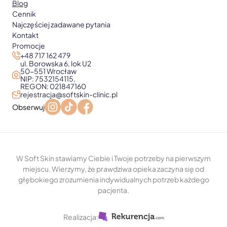
Blog
Cennik
Najczęściej zadawane pytania
Kontakt
Promocje
+48 717 162 479
ul. Borowska 6, lok U2
50-551 Wrocław
NIP: 7532154115,
REGON: 021847160
rejestracja@softskin-clinic.pl
Obserwuj
W Soft Skin stawiamy Ciebie i Twoje potrzeby na pierwszym
miejscu. Wierzymy, że prawdziwa opieka zaczyna się od
głębokiego zrozumienia indywidualnych potrzeb każdego
pacjenta.
Realizacja: