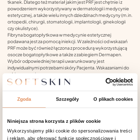
tkanek. Dlatego też materiał jakim jest PRF jest chętnie i z
powodzeniem wykorzystywany w dermatologii i medycynie
estetycznej, a także wielu innych dziedzinach medycyny (m.in.
ortopedii, chirurgii, stomatologii, implantologii, ginekologii
czy okulistyce).
Fibryna bogatopłytkowa w medycynie estetycznej
podawana jest za pomocą iniekcji. W zależności od wskazań
PRF może być również łączona z procedurą wykorzystującą
osocze bogatopłytkowe a także z zabiegiem Dermapen.
Wybór odpowiedniej terapii uwarunkowany jest
indywidualnymi potrzebami skóry Pacjenta. Wskazaniami do
zabiegu są m.in.:
objawy fotostarzenia
nierówny koloryt skóry
Zgoda
Szczegóły
O plikach cookies
zmarszczki, bruzdy
cienie pod oczami
Niniejsza strona korzysta z plików cookie
utrata jędrności i elastyczności skóry
Wykorzystujemy pliki cookie do spersonalizowania treści
zmniejszona gęstość skóry
i reklam, aby oferować funkcje społecznościowe i