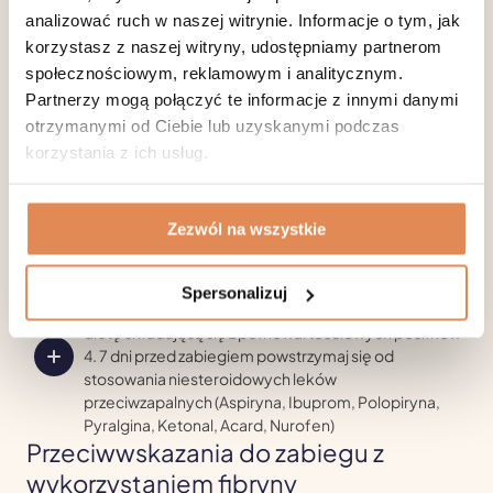
analizować ruch w naszej witrynie. Informacje o tym, jak
nadmierne wypadanie włosów
korzystasz z naszej witryny, udostępniamy partnerom
blizny, rozstępy
społecznościowym, reklamowym i analitycznym.
Partnerzy mogą połączyć te informacje z innymi danymi
Ważnym aspektem jest przygotowanie Pacjenta do zabiegu.
otrzymanymi od Ciebie lub uzyskanymi podczas
Im wyższa jakość uzyskanego preparatu tym wyższy
korzystania z ich usług.
potencjał regeneracyjny i efektywniejsze działanie. Dlatego
przed zabiegiem zależy trzymać się ściśle określonych
wskazówek dotyczących szeroko pojętego stylu życia. M.in.
Unikać wszelkiego rodzaju używek (papierosy,
Zezwól na wszystkie
alkohol)
Pić dużą ilość wody (ok 3 litrów dziennie)
Spersonalizuj
Stosować zdrową, odpowiednio zbilansowaną
dietę składającą się z pełnowartościowych posiłków
7 dni przed zabiegiem powstrzymaj się od
stosowania niesteroidowych leków
przeciwzapalnych (Aspiryna, Ibuprom, Polopiryna,
Pyralgina, Ketonal, Acard, Nurofen)
Przeciwwskazania do zabiegu z
wykorzystaniem fibryny