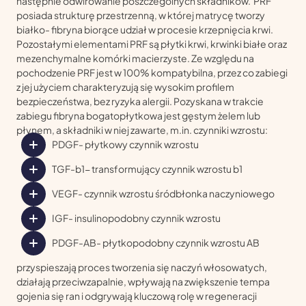
następnie odwirowanie poszczególnych składników. PRF
posiada strukturę przestrzenną, w której matrycę tworzy
białko- fibryna biorące udział w procesie krzepnięcia krwi.
Pozostałymi elementami PRF są płytki krwi, krwinki białe oraz
mezenchymalne komórki macierzyste. Ze względu na
pochodzenie PRF jest w 100% kompatybilna, przez co zabiegi
z jej użyciem charakteryzują się wysokim profilem
bezpieczeństwa, bez ryzyka alergii. Pozyskana w trakcie
zabiegu fibryna bogatopłytkowa jest gęstym żelem lub
płynem, a składniki w niej zawarte, m.in. czynniki wzrostu:
PDGF- płytkowy czynnik wzrostu
TGF-b1- transformujący czynnik wzrostu b1
VEGF- czynnik wzrostu śródbłonka naczyniowego
IGF- insulinopodobny czynnik wzrostu
PDGF-AB- płytkopodobny czynnik wzrostu AB
przyspieszają proces tworzenia się naczyń włosowatych,
działają przeciwzapalnie, wpływają na zwiększenie tempa
gojenia się ran i odgrywają kluczową rolę w regeneracji