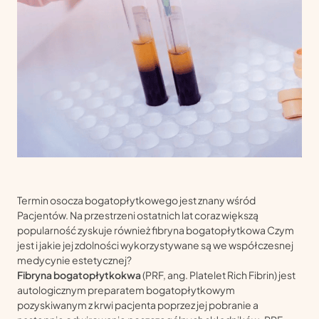
Termin osocza bogatopłytkowego jest znany wśród
Pacjentów. Na przestrzeni ostatnich lat coraz większą
popularność zyskuje również fibryna bogatopłytkowa Czym
jest i jakie jej zdolności wykorzystywane są we współczesnej
medycynie estetycznej?
Fibryna bogatopłytkokwa
(PRF, ang. Platelet Rich Fibrin) jest
autologicznym preparatem bogatopłytkowym
pozyskiwanym z krwi pacjenta poprzez jej pobranie a