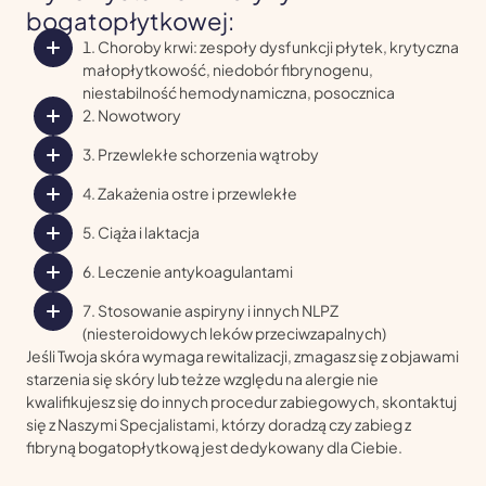
bogatopłytkowej:
Choroby krwi: zespoły dysfunkcji płytek, krytyczna
małopłytkowość, niedobór fibrynogenu,
niestabilność hemodynamiczna, posocznica
Nowotwory
Przewlekłe schorzenia wątroby
Zakażenia ostre i przewlekłe
Ciąża i laktacja
Leczenie antykoagulantami
Stosowanie aspiryny i innych NLPZ
(niesteroidowych leków przeciwzapalnych)
Jeśli Twoja skóra wymaga rewitalizacji, zmagasz się z objawami
starzenia się skóry lub też ze względu na alergie nie
kwalifikujesz się do innych procedur zabiegowych, skontaktuj
się z Naszymi Specjalistami, którzy doradzą czy zabieg z
fibryną bogatopłytkową jest dedykowany dla Ciebie.