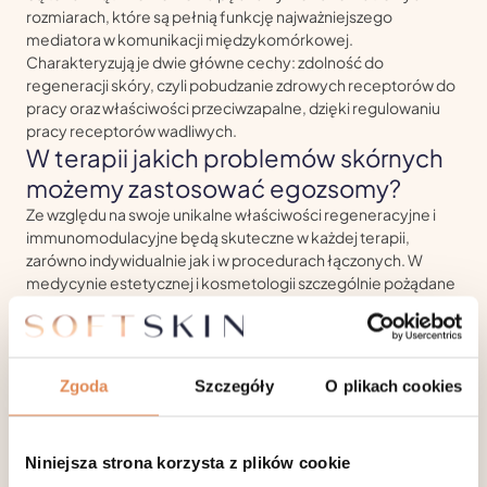
rozmiarach, które są pełnią funkcję najważniejszego
mediatora w komunikacji międzykomórkowej.
Charakteryzują je dwie główne cechy: zdolność do
regeneracji skóry, czyli pobudzanie zdrowych receptorów do
pracy oraz właściwości przeciwzapalne, dzięki regulowaniu
pracy receptorów wadliwych.
W terapii jakich problemów skórnych
możemy zastosować egozsomy?
Ze względu na swoje unikalne właściwości regeneracyjne i
immunomodulacyjne będą skuteczne w każdej terapii,
zarówno indywidualnie jak i w procedurach łączonych. W
medycynie estetycznej i kosmetologii szczególnie pożądane
będą jako terapeutyk regeneracyjny w celu odmładzania
skóry, redukcji zmarszczek, poprawy kolorytu i nawilżenia, ale
także w leczenie przebarwień, poprzez hamowanie produkcji
melaniny czy w leczeniu łysienia androgenowego i
Zgoda
Szczegóły
O plikach cookies
telogenowego u kobiet i mężczyzn.
Dodatkowo stanowią świetne połączenie z zabiegami
inwazyjnymi, po których okres rekonwalescencji jest
Niniejsza strona korzysta z plików cookie
wydłużony, na przykład w trakcie i po zabiegu mezoterapii