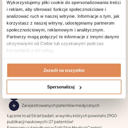
mikroigłowej, bądź po zabiegach laserowych w terapii
Wykorzystujemy pliki cookie do spersonalizowania treści
zanikowych blizn potrądzikowych.
i reklam, aby oferować funkcje społecznościowe i
Warto również pamiętać, że egzosomy są 100 mniejsze od
analizować ruch w naszej witrynie. Informacje o tym, jak
komórki ludzkiego organizmu, dlatego mają możliwość
korzystasz z naszej witryny, udostępniamy partnerom
swobodnego przenikania przez warstwy skóry, w tym nawet
społecznościowym, reklamowym i analitycznym.
przez nieuszkodzony naskórek oraz mają zdolność syntezy
ceramidów, więc aktywnie uszczelniają barierę hydrolipidową
Partnerzy mogą połączyć te informacje z innymi danymi
i utrzymują skórę w optymalnym nawilżeniu i kondycji.
otrzymanymi od Ciebie lub uzyskanymi podczas
Egzosomy – ile o nich wiemy?
korzystania z ich usług.
To w pełni przebadana i bezpieczna technologia, której
skuteczność została wykazana podczas badań klinicznych.
Posiada pełną dokumentację:
Zezwól na wszystkie
Dotyczącą standaryzacji produkcji oraz dawców
Czystości pozyskanego wyboru
Spersonalizuj
Liczebności w pełni oczyszczonych egzosomów
Zarejestrowanych patentów medycznych
Łącznie to aż 56 lat badań, w wyniku których powstało 2900
publikacji naukowych i 27 patentów!
Egzosomy już niedługo w Soft Skin Medical Center!