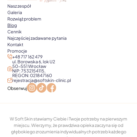
Nasz zespół
Galeria
Rozwiąż problem
Blog
Cennik
Najczęściej zadawane pytania
Kontakt
Promocje
+48 717 162 479
ul. Borowska 6, lok U2
50-551 Wrocław
NIP: 7532154115,
REGON: 021847160
rejestracja@softskin-clinic.pl
Obserwuj
W Soft Skin stawiamy Ciebie i Twoje potrzeby na pierwszym
miejscu. Wierzymy, że prawdziwa opieka zaczyna się od
głębokiego zrozumienia indywidualnych potrzeb każdego