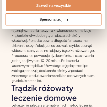
świecie Fotona. Zaletą tego urządzenia jest to, że
wiązka laserowa niszczy sam mechanizm powstawania
Zezwól na wszystkie
trądziku różowatego i nie wpływa tylko na objawy.
Laseroterapia powoduje pewną reakcję komórek
Spersonalizuj
skóry (całkowicie kontrolowaną przez dermatologa
lub kosmetologa), która pomaga przywrócić tkankę
łączną i wzmacnia naczynia krwionośne, normalizuje
krążenie krwi w dotkniętych obszarach skóry
właściwej. Ponadto pewna długość fali lasera ma
działanie dezynfekujące, co pozwala szybko usunąć
widoczne stany zapalne i objawy trądziku różowatego.
Procedura nie powoduje dyskomfortu, a czas trwania
jednej sesji wynosi 10-20 minut. Po leczeniu
laserowym trądziku różowatego zdjęcia przed i po
zabiegu pokazują doskonałe efekty w postaci
znacznego zredukowania wszelkich czerwonych plam,
grudek, krostek itd.
Trądzik różowaty
leczenie domowe
Lekarze nie zalecają alternatywnych metod leczenia.