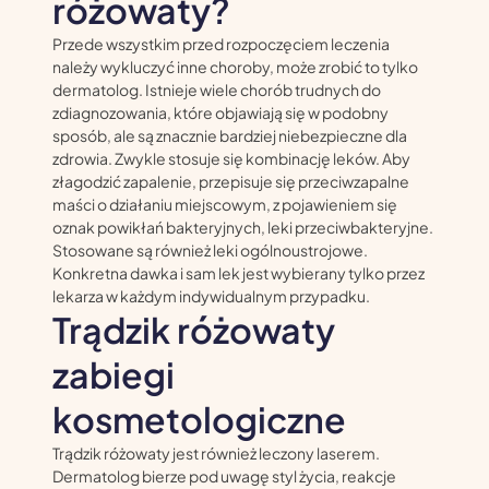
różowaty?
Przede wszystkim przed rozpoczęciem leczenia
należy wykluczyć inne choroby, może zrobić to tylko
dermatolog. Istnieje wiele chorób trudnych do
zdiagnozowania, które objawiają się w podobny
sposób, ale są znacznie bardziej niebezpieczne dla
zdrowia. Zwykle stosuje się kombinację leków. Aby
złagodzić zapalenie, przepisuje się przeciwzapalne
maści o działaniu miejscowym, z pojawieniem się
oznak powikłań bakteryjnych, leki przeciwbakteryjne.
Stosowane są również leki ogólnoustrojowe.
Konkretna dawka i sam lek jest wybierany tylko przez
lekarza w każdym indywidualnym przypadku.
Trądzik różowaty
zabiegi
kosmetologiczne
Trądzik różowaty jest również leczony laserem.
Dermatolog bierze pod uwagę styl życia, reakcje