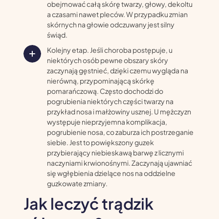
obejmować całą skórę twarzy, głowy, dekoltu
a czasami nawet pleców. W przypadku zmian
skórnych na głowie odczuwany jest silny
świąd.
Kolejny etap. Jeśli choroba postępuje, u
niektórych osób pewne obszary skóry
zaczynają gęstnieć, dzięki czemu wygląda na
nierówną, przypominającą skórkę
pomarańczową. Często dochodzi do
pogrubienia niektórych części twarzy na
przykład nosa i małżowiny usznej. U mężczyzn
występuje nieprzyjemna komplikacja,
pogrubienie nosa, co zaburza ich postrzeganie
siebie. Jest to powiększony guzek
przybierający niebieskawą barwę z licznymi
naczyniami krwionośnymi. Zaczynają ujawniać
się wgłębienia dzielące nos na oddzielne
guzkowate zmiany.
Jak leczyć trądzik