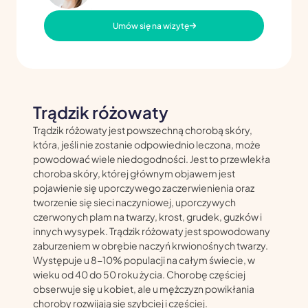
Umów się na wizytę
Trądzik różowaty
Trądzik różowaty jest powszechną chorobą skóry,
która, jeśli nie zostanie odpowiednio leczona, może
powodować wiele niedogodności. Jest to przewlekła
choroba skóry, której głównym objawem jest
pojawienie się uporczywego zaczerwienienia oraz
tworzenie się sieci naczyniowej, uporczywych
czerwonych plam na twarzy, krost, grudek, guzków i
innych wysypek. Trądzik różowaty jest spowodowany
zaburzeniem w obrębie naczyń krwionośnych twarzy.
Występuje u 8-10% populacji na całym świecie, w
wieku od 40 do 50 roku życia. Chorobę częściej
obserwuje się u kobiet, ale u mężczyzn powikłania
choroby rozwijają się szybciej i częściej.