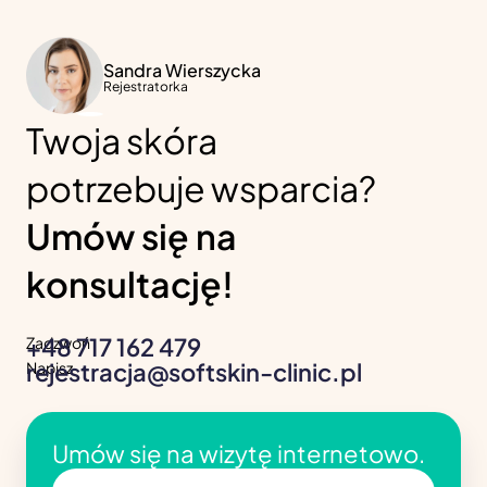
Sandra Wierszycka
Rejestratorka
Twoja skóra
potrzebuje wsparcia?
Umów się na
konsultację!
+48 717 162 479
Zadzwoń
rejestracja@softskin-clinic.pl
Napisz
Umów się na wizytę internetowo.