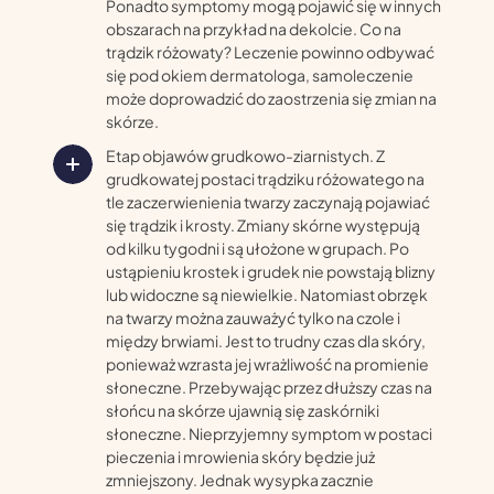
Ponadto symptomy mogą pojawić się w innych
obszarach na przykład na dekolcie. Co na
trądzik różowaty? Leczenie powinno odbywać
się pod okiem dermatologa, samoleczenie
może doprowadzić do zaostrzenia się zmian na
skórze.
Etap objawów grudkowo-ziarnistych. Z
grudkowatej postaci trądziku różowatego na
tle zaczerwienienia twarzy zaczynają pojawiać
się trądzik i krosty. Zmiany skórne występują
od kilku tygodni i są ułożone w grupach. Po
ustąpieniu krostek i grudek nie powstają blizny
lub widoczne są niewielkie. Natomiast obrzęk
na twarzy można zauważyć tylko na czole i
między brwiami. Jest to trudny czas dla skóry,
ponieważ wzrasta jej wrażliwość na promienie
słoneczne. Przebywając przez dłuższy czas na
słońcu na skórze ujawnią się zaskórniki
słoneczne. Nieprzyjemny symptom w postaci
pieczenia i mrowienia skóry będzie już
zmniejszony. Jednak wysypka zacznie