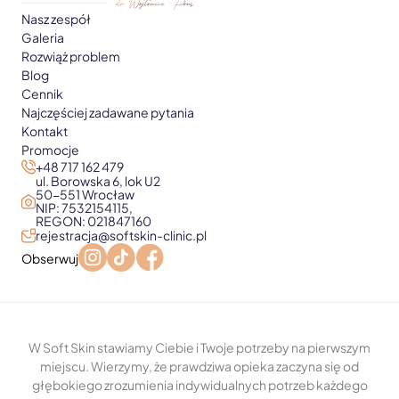
Nasz zespół
Galeria
Rozwiąż problem
Blog
Cennik
Najczęściej zadawane pytania
Kontakt
Promocje
+48 717 162 479
ul. Borowska 6, lok U2
50-551 Wrocław
NIP: 7532154115,
REGON: 021847160
rejestracja@softskin-clinic.pl
Obserwuj
W Soft Skin stawiamy Ciebie i Twoje potrzeby na pierwszym
miejscu. Wierzymy, że prawdziwa opieka zaczyna się od
głębokiego zrozumienia indywidualnych potrzeb każdego