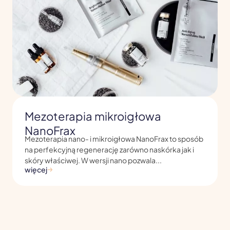
Mezoterapia mikroigłowa
NanoFrax
Mezoterapia nano- i mikroigłowa NanoFrax to sposób
na perfekcyjną regenerację zarówno naskórka jak i
skóry właściwej. W wersji nano pozwala...
więcej