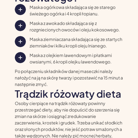
Maska ogórkowa składająca się ze starego
świeżego ogórka i 4 kropli łopianu.
Maska z awokado składająca się z
rozgniecionych owoców i oleju kokosowego.
Maska ziemniaczana składająca się ze startych
ziemniaków i kilku kropli oleju lnianego.
Maska z olejkiem lawendowym i płatkami
owsianymi, 6 kropli olejku lawendowego.
Po połączeniu składników danej maseczki należy
nałożyć na ją na skórę twarzy i pozostawić na 15 minut a
następnie zmyć.
Trądzik różowaty dieta
Osoby cierpiące na trądzik różowaty powinny
przestrzegać diety, aby nie dopuścić do szerzenia się
zmian na skórze i osiągnąć zredukowanie
zaczerwienia, krostek i grudek. Trzeba unikać słodkich
oraz słonych produktów, nie jeść potraw smażonych a
także wędzonych. Nie należy pić mocnej herbaty,