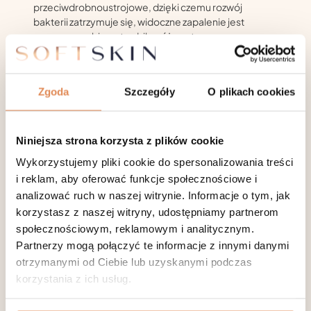
przeciwdrobnoustrojowe, dzięki czemu rozwój
bakterii zatrzymuje się, widoczne zapalenie jest
usuwane, a objawy trądziku różowatego są
zmniejszone. Podczas zabiegu na trądzik różowaty
wiązka laserowa koaguluje naczynia krwionośne,
znacznie i trwale redukując zaczerwienienie i
Zgoda
Szczegóły
O plikach cookies
swędzenie skóry, wnika głęboko w skórę. Laser,
działając precyzyjnie na każde ognisko zapalne za
pomocą krótkotrwałych impulsów, doprowadza
tkankę do temperatury krytycznej, w której bakterie
Niniejsza strona korzysta z plików cookie
umierają. Proces jest absolutnie bezbolesny. Po
Wykorzystujemy pliki cookie do spersonalizowania treści
zabiegu zapalenie stopniowo zanika, znikają obrzęki i
i reklam, aby oferować funkcje społecznościowe i
zaczerwienienia.
analizować ruch w naszej witrynie. Informacje o tym, jak
Jaki laser na trądzik
korzystasz z naszej witryny, udostępniamy partnerom
różowaty?
społecznościowym, reklamowym i analitycznym.
Partnerzy mogą połączyć te informacje z innymi danymi
Spośród nowoczesnych metod leczenia trądziku
otrzymanymi od Ciebie lub uzyskanymi podczas
różowatego terapia laserowa jest uważana za
korzystania z ich usług.
najbardziej skuteczną i bezpieczną. Klinika Soft Skin
używa jednego z najlepszych laserów naczyniowych w