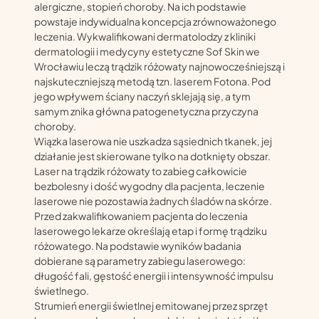
alergiczne, stopień choroby. Na ich podstawie
powstaje indywidualna koncepcja zrównoważonego
leczenia. Wykwalifikowani dermatolodzy z kliniki
dermatologii i medycyny estetyczne Sof Skin we
Wrocławiu leczą trądzik różowaty najnowocześniejszą i
najskuteczniejszą metodą tzn. laserem Fotona. Pod
jego wpływem ściany naczyń sklejają się, a tym
samym znika główna patogenetyczna przyczyna
choroby.
Wiązka laserowa nie uszkadza sąsiednich tkanek, jej
działanie jest skierowane tylko na dotknięty obszar.
Laser na trądzik różowaty to zabieg całkowicie
bezbolesny i dość wygodny dla pacjenta, leczenie
laserowe nie pozostawia żadnych śladów na skórze.
Przed zakwalifikowaniem pacjenta do leczenia
laserowego lekarze określają etap i formę trądziku
różowatego. Na podstawie wyników badania
dobierane są parametry zabiegu laserowego:
długość fali, gęstość energii i intensywność impulsu
świetlnego.
Strumień energii świetlnej emitowanej przez sprzęt