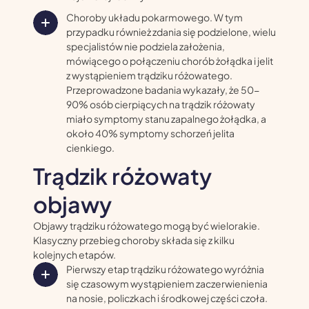
Choroby układu pokarmowego. W tym
przypadku również zdania się podzielone, wielu
specjalistów nie podziela założenia,
mówiącego o połączeniu chorób żołądka i jelit
z wystąpieniem trądziku różowatego.
Przeprowadzone badania wykazały, że 50-
90% osób cierpiących na trądzik różowaty
miało symptomy stanu zapalnego żołądka, a
około 40% symptomy schorzeń jelita
cienkiego.
Trądzik różowaty
objawy
Objawy trądziku różowatego mogą być wielorakie.
Klasyczny przebieg choroby składa się z kilku
kolejnych etapów.
Pierwszy etap trądziku różowatego wyróżnia
się czasowym wystąpieniem zaczerwienienia
na nosie, policzkach i środkowej części czoła.