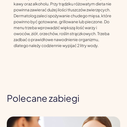
kawy oraz alkoholu. Przy trądziku różowatym dieta nie
powinna zawierać dużej ilości tłuszczów zwierzęcych.
Dermatolog zaleci spożywanie chudego mięsa, które
powinno być gotowane, grillowane lub pieczone. Do
menu trzeba wprowadzić większą ilość warzy i
owoców, ziół, orzechów, roślin strączkowych. Trzeba
zadbać o prawidłowe nawodnienie organizmu,
dlatego należy codziennie wypijać 2 litry wody.
Polecane zabiegi