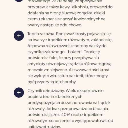
różowatego. Zakłada się, że spożywanie
przypraw, a także kawy i alkoholu, prowadzi do
działania na błonę śluzową żołądka, dzięki
czemu ekspansja naczyń krwionośnych na
twarzy następuje odruchowo.
Teoria zakaźna. Ponieważ krosty pojawiają się
na twarzy z trądzikiem różowatym, zakłada się,
że pewna rola w rozwoju choroby należy do
czynnika zakaźnego – bakterii. Teorię tę
potwierdza fakt, że przy przepisywaniu
antybiotyków objawy trądziku różowatego są
znacznie zmniejszone. Ale w zawartości krost
nie wykryto wirusa lub bakterii, które mogły
być przyczyną tej choroby
Czynnik dziedziczny. Wielu ekspertów nie
popiera teorii o dziedzicznych
predyspozycjach do zachorowania na trądzik
różowaty. Jednak przeprowadzone badania
potwierdzają, że u 40% osób z trądzikiem
różowatym schorzenie to występowało wśród
najbliższej rodziny.