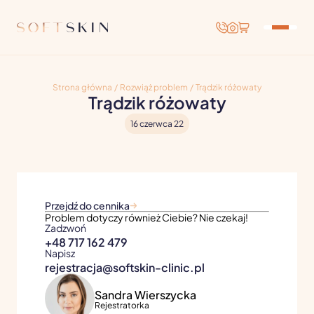
Strona główna
/
Rozwiąż problem
/
Trądzik różowaty
Trądzik różowaty
16 czerwca 22
Przejdź do cennika
Problem dotyczy również Ciebie? Nie czekaj!
Zadzwoń
+48 717 162 479
Napisz
rejestracja@softskin-clinic.pl
Sandra Wierszycka
Rejestratorka