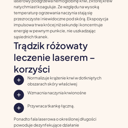
laserowy podgrzewa hemoglobinę krwi, z której krew
natychmiast koaguluje. Ze względu na wysoką
temperaturę ogrzewania naczynia stają się
przezroczyste i niewidoczne pod skórą. Ekspozycja
impulsowa trwa krócej niż sekundę i koncentruje
energię w pewnym punkcie, nie uszkadzając
sąsiednich tkanek.
Trądzik różowaty
leczenie laserem –
korzyści
Normalizuje krążenie krwi w dotkniętych
obszarach skóry właściwej
Wzmacnia naczynia krwionośne
Przywraca tkankę łączną.
Ponadto fala laserowa o określonej długości
powoduje dezynfekujące działanie