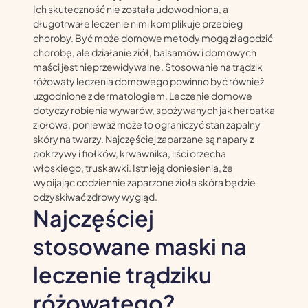
Ich skuteczność nie została udowodniona, a
długotrwałe leczenie nimi komplikuje przebieg
choroby. Być może domowe metody mogą złagodzić
chorobę, ale działanie ziół, balsamów i domowych
maści jest nieprzewidywalne. Stosowanie na trądzik
różowaty leczenia domowego powinno być również
uzgodnione z dermatologiem. Leczenie domowe
dotyczy robienia wywarów, spożywanych jak herbatka
ziołowa, ponieważ może to ograniczyć stan zapalny
skóry na twarzy. Najczęściej zaparzane są napary z
pokrzywy i fiołków, krwawnika, liści orzecha
włoskiego, truskawki. Istnieją doniesienia, że
wypijając codziennie zaparzone zioła skóra będzie
odzyskiwać zdrowy wygląd.
Najczęściej
stosowane maski na
leczenie trądziku
różowatego?